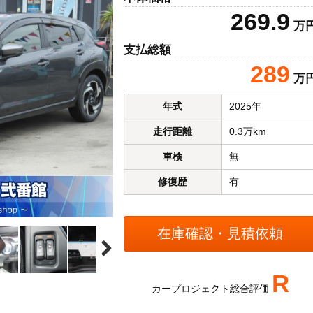
269.9
万
支払総額
289
万
年式
2025年
走行距離
0.3万km
車検
無
修復歴
有
R
カープロジェクト総合評価