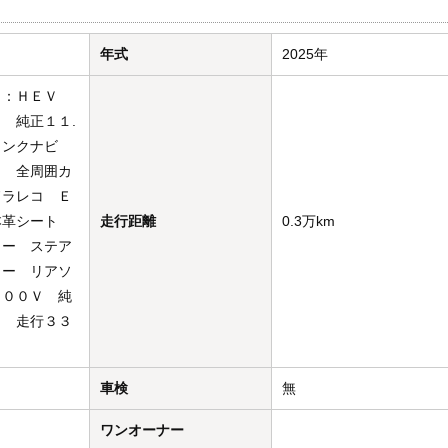
年式
2025年
Ｓ：ＨＥＶ
 純正１１.
リンクナビ
Ｖ 全周囲カ
ドラレコ Ｅ
本革シート
走行距離
0.3万km
ター ステア
ター リアソ
１００Ｖ 純
ミ 走行３３
車検
無
ワンオーナー