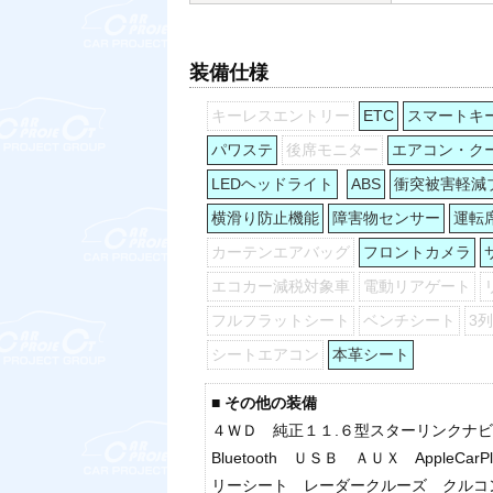
装備仕様
キーレスエントリー
ETC
スマートキ
パワステ
後席モニター
エアコン・ク
LEDヘッドライト
ABS
衝突被害軽減
横滑り防止機能
障害物センサー
運転
カーテンエアバッグ
フロントカメラ
エコカー減税対象車
電動リアゲート
フルフラットシート
ベンチシート
3
シートエアコン
本革シート
■ その他の装備
４ＷＤ 純正１１.６型スターリンクナ
Bluetooth ＵＳＢ ＡＵＸ AppleC
リーシート レーダークルーズ クルコ