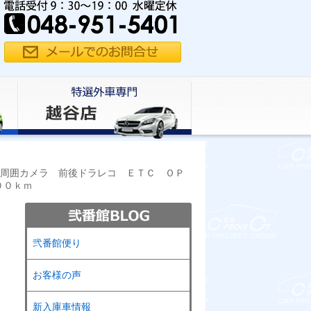
全周囲カメラ 前後ドラレコ ＥＴＣ ＯＰ
００ｋｍ
弐番館便り
お客様の声
新入庫車情報