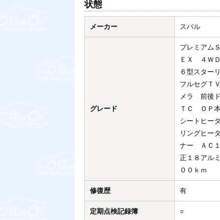
状態
メーカー
スバル
プレミアム
ＥＸ ４ＷＤ
６型スター
フルセグＴ
メラ 前後
グレード
ＴＣ ＯＰ
シートヒー
リングヒー
ナー ＡＣ
正１８アル
００ｋｍ
修復歴
有
定期点検記録簿
○