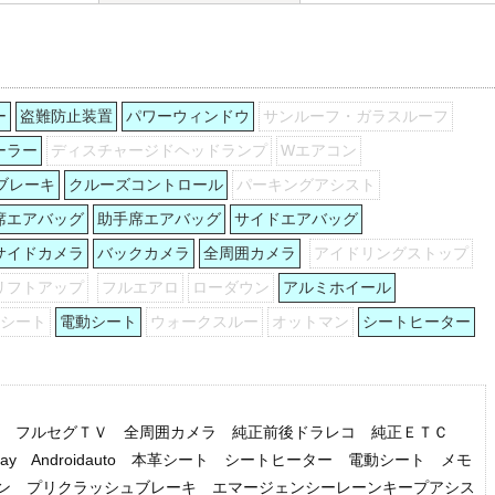
ー
盗難防止装置
パワーウィンドウ
サンルーフ・ガラスルーフ
ーラー
ディスチャージドヘッドランプ
Wエアコン
ブレーキ
クルーズコントロール
パーキングアシスト
席エアバッグ
助手席エアバッグ
サイドエアバッグ
サイドカメラ
バックカメラ
全周囲カメラ
アイドリングストップ
リフトアップ
フルエアロ
ローダウン
アルミホイール
列シート
電動シート
ウォークスルー
オットマン
シートヒーター
ビ フルセグＴＶ 全周囲カメラ 純正前後ドラレコ 純正ＥＴＣ
arPlay Androidauto 本革シート シートヒーター 電動シート メモ
ン プリクラッシュブレーキ エマージェンシーレーンキープアシス