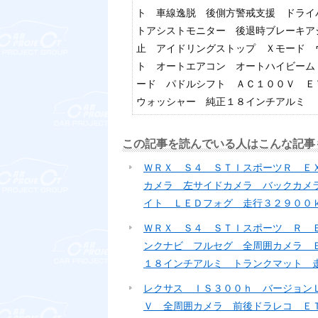
ト 車線逸脱 後側方警戒支援 ドライ
トアシストモニター 後退時ブレーキア
止 アイドリングストップ Ｘモード 
ト オートエアコン オートハイビーム
ード パドルシフト ＡＣ１００Ｖ Ｅ
ウォッシャー 純正１８インチアルミ
この記事を読んでいる人はこんな記事
ＷＲＸ Ｓ４ ＳＴＩスポーツＲ Ｅ
カメラ 左サイドカメラ バックカメ
イト ＬＥＤフォグ 走行３２９００
ＷＲＸ Ｓ４ ＳＴＩスポーツ Ｒ 
ンクナビ フルセグ 全周囲カメラ 
１８インチアルミ トランクマット 
レクサス ＩＳ３００ｈ バージョン
Ｖ 全周囲カメラ 前後ドラレコ Ｅ