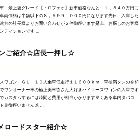
車 最上級グレード【トロフェオ】新車価格なんと １，８４０万円に
車両価格は半額以下の８，５９９，０００円になります先日、入庫した
遠方の社長様よりお問い合わせが２件御座います是非、お探しのお客様
ディションです ...
ンご紹介☆店長一押し☆
スワゴン ＧＬ １０人乗車低走行１１６００ｋｍ 車検満タンの令和
でワンオーナー車の極上美車皆さん大好きハイエースワゴンの入庫です
でカスタムするには時間と費用が相当かかります良くある車内タバコ
臭御座いません以 ...
メロードスター紹介☆