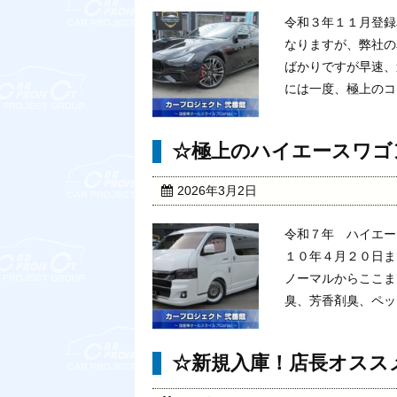
令和３年１１月登録
なりますが、弊社の
ばかりですが早速、
には一度、極上のコン
☆極上のハイエースワゴ
2026年3月2日
令和７年 ハイエー
１０年４月２０日ま
ノーマルからここま
臭、芳香剤臭、ペット
☆新規入庫！店長オスス