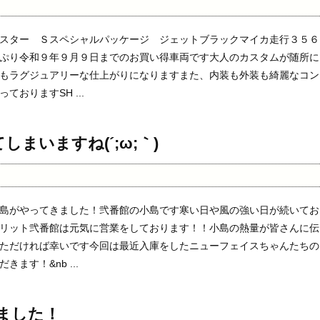
スター Ｓスペシャルパッケージ ジェットブラックマイカ走行３５６
ぷり令和９年９月９日までのお買い得車両です大人のカスタムが随所に
もラグジュアリーな仕上がりになりますまた、内装も外装も綺麗なコン
ておりますSH ...
まいますね(´;ω;｀)
島がやってきました！弐番館の小島です寒い日や風の強い日が続いてお
リット弐番館は元気に営業をしております！！小島の熱量が皆さんに伝
ただければ幸いです今回は最近入庫をしたニューフェイスちゃんたちの
ます！&nb ...
ました！