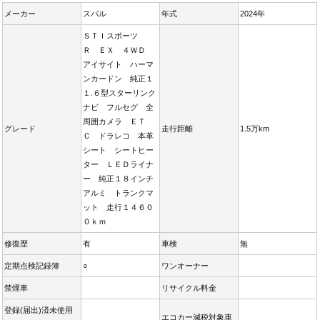
メーカー
スバル
年式
2024年
ＳＴＩスポーツ
Ｒ ＥＸ ４ＷＤ
アイサイト ハーマ
ンカードン 純正１
１.６型スターリンク
ナビ フルセグ 全
周囲カメラ ＥＴ
グレード
走行距離
1.5万km
Ｃ ドラレコ 本革
シート シートヒー
ター ＬＥＤライナ
ー 純正１８インチ
アルミ トランクマ
ット 走行１４６０
０ｋｍ
修復歴
有
車検
無
定期点検記録簿
○
ワンオーナー
禁煙車
リサイクル料金
登録(届出)済未使用
エコカー減税対象車