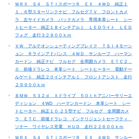
ＷＲＸ Ｓ４ ＳＴＩスポーツＲ ＥＸ ４ＷＤ 純正１
１．６型スターリンクナビ フルセグＴＶ フロントカメ
ラ 左サイドカメラ バックカメラ 専用本革シート シー
トヒーター 純正１８インチアルミ ＬＥＤライト ＬＥＤ
フォグ 走行３２９００ｋｍ
ＶＷ アルテオンシューティングブレイク ＴＳＩ４モーシ
ョン Ｒラインアドバンス ４ＷＤ サンルーフ ハーマン
カードン 純正ナビ フルセグ 全周囲カメラ ＥＴＣ２．
０ 前後ドラレコ 本革シート シートヒーター 電動テー
ルゲート 純正２０インチアルミ フロントアシスト 走行
２９９００ｋｍ
ＢＭＷ ５３２ｄ Ｘドライブ ５０ｔｈアニバーサリーエ
ディション ４WD ハーマンカードン 本革シート シー
トヒーター 純正１０.２５型ナビ フルセグ 全周囲カメ
ラ ＥＴＣ 前後ドラレコ インテリジェントセーフティ
ソナー ワイヤレス充電 ＨＵＤ 走行２２６００ｋｍ
ＷＲＸ Ｓ４ ＳＴＩスポーツＲ ＥＸ ４ＷＤ サンルー