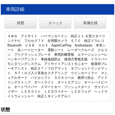
車両詳細
状態
スペック
装備仕様
４ＷＤ アイサイト ハーマンカードン 純正１１.６型スターリ
ンクナビ フルセグＴＶ 全周囲カメラ ＥＴＣ 純正ドラレコ
Bluetooth ＵＳＢ ＡＵＸ AppleCarPlay Androidauto 本革シ
ート 全シートヒーター 電動シート レーダークルーズ クルコ
ン プリクラッシュブレーキ 車間距離警報 エマージェンシーレ
ーンキープアシスト 車線逸脱防止 後側方警報支援 ドライバー
モニタリングシステム アイサイトアシストモニター 後退時ブレ
ーキアシスト 純正ＳＴＩフロアマット オプショントランクマッ
ト ＳＴＩロゴ入り革巻きステアリング ウインカーミラー マニ
ュアルモード パドルシフト ＳＯＳコール 横滑り防止 アイド
リングストップ オートライト オートエアコン オートハイビー
ム オートワイパー スマートキー プッシュスタート サイドバ
イザー ＬＥＤライト ＬＥＤライナー ＬＥＤフォグ ヘッドラ
イトウォッシャー 純正１８インチアルミ
状態