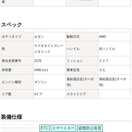
車
スペック
ボディタイプ
セダン
駆動方式
4WD
マグネタイトグレー
色
ハンドル
右ハンドル
メタリック
車台末尾番号
2176
ミッション
ＣＶＴ
排気量
2400 (cc)
乗車定員
５人
過給器設定(ターボ
過給器設定(ターボ
エンジン種別
ガソリン
等)
等)
ドア数
4ドア
スライドドア
-
装備仕様
キーレスエントリー
ETC
スマートキー
盗難防止装置