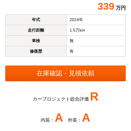
339
万円
年式
2024年
走行距離
1.5万km
車検
無
修復歴
有
R
カープロジェクト総合評価
A
A
内装：
外装：