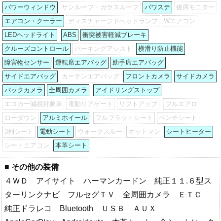
パワーウィンドウ
サンルーフ・ガラスルーフ
パワステ
後席モニター
エアコン・クーラー
ディスチャージドヘッドランプ
Wエアコン
LEDヘッドライト
ABS
衝突被害軽減ブレーキ
クルーズコントロール
パーキングアシスト
横滑り防止機能
障害物センサー
運転席エアバッグ
助手席エアバッグ
サイドエアバッグ
カーテンエアバッグ
フロントカメラ
サイドカメラ
バックカメラ
全周囲カメラ
アイドリングストップ
エコカー減税対象車
電動リアゲート
リフトアップ
フルエアロ
ローダウン
アルミホイール
フルフラットシート
ベンチシート
3列シート
電動シート
ウォークスルー
オットマン
シートヒーター
シートエアコン
本革シート
■ その他の装備
４ＷＤ アイサイト ハーマンカードン 純正１１.６型ス
ターリンクナビ フルセグＴＶ 全周囲カメラ ＥＴＣ
純正ドラレコ Bluetooth ＵＳＢ ＡＵＸ