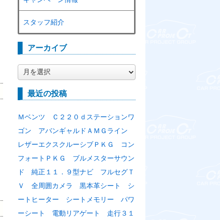
ま
スタッフ紹介
アーカイブ
ア
ー
カ
最近の投稿
イ
ブ
Ｍベンツ Ｃ２２０ｄステーションワ
ゴン アバンギャルドＡＭＧライン
ま
レザーエクスクルーシブＰＫＧ コン
フォートＰＫＧ ブルメスターサウン
ド 純正１１．９型ナビ フルセグＴ
Ｖ 全周囲カメラ 黒本革シート シ
ートヒーター シートメモリー パワ
ーシート 電動リアゲート 走行３１