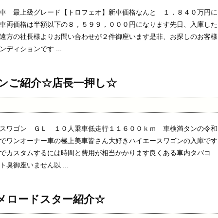
車 最上級グレード【トロフェオ】新車価格なんと １，８４０万円に
車両価格は半額以下の８，５９９，０００円になります先日、入庫した
遠方の社長様よりお問い合わせが２件御座います是非、お探しのお客様
ディションです ...
ンご紹介☆店長一押し☆
スワゴン ＧＬ １０人乗車低走行１１６００ｋｍ 車検満タンの令和
でワンオーナー車の極上美車皆さん大好きハイエースワゴンの入庫です
でカスタムするには時間と費用が相当かかります良くある車内タバコ
臭御座いません以 ...
メロードスター紹介☆