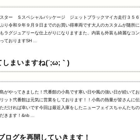
スター Ｓスペシャルパッケージ ジェットブラックマイカ走行３５６
ぷり令和９年９月９日までのお買い得車両です大人のカスタムが随所に
もラグジュアリーな仕上がりになりますまた、内装も外装も綺麗なコン
ておりますSH ...
まいますね(´;ω;｀)
島がやってきました！弐番館の小島です寒い日や風の強い日が続いてお
リット弐番館は元気に営業をしております！！小島の熱量が皆さんに伝
ただければ幸いです今回は最近入庫をしたニューフェイスちゃんたちの
ます！&nb ...
ブログを再開していきます！