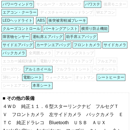
パワーウィンドウ
サンルーフ・ガラスルーフ
パワステ
後席モニター
エアコン・クーラー
ディスチャージドヘッドランプ
Wエアコン
LEDヘッドライト
ABS
衝突被害軽減ブレーキ
クルーズコントロール
パーキングアシスト
横滑り防止機能
障害物センサー
運転席エアバッグ
助手席エアバッグ
サイドエアバッグ
カーテンエアバッグ
フロントカメラ
サイドカメラ
バックカメラ
全周囲カメラ
アイドリングストップ
エコカー減税対象車
電動リアゲート
リフトアップ
フルエアロ
ローダウン
アルミホイール
フルフラットシート
ベンチシート
3列シート
電動シート
ウォークスルー
オットマン
シートヒーター
シートエアコン
本革シート
■ その他の装備
４ＷＤ 純正１１．６型スターリンクナビ フルセグＴ
Ｖ フロントカメラ 左サイドカメラ バックカメラ Ｅ
ＴＣ 純正ドラレコ Bluetooth ＵＳＢ ＡＵＸ