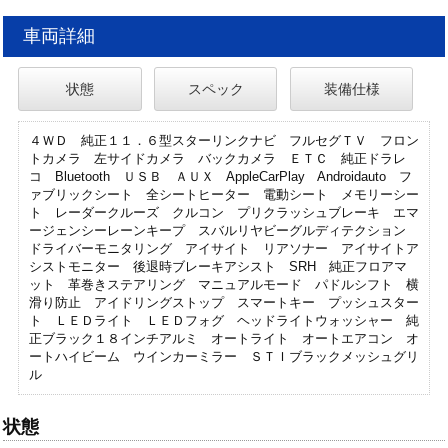
車両詳細
状態
スペック
装備仕様
４ＷＤ 純正１１．６型スターリンクナビ フルセグＴＶ フロン
トカメラ 左サイドカメラ バックカメラ ＥＴＣ 純正ドラレ
コ Bluetooth ＵＳＢ ＡＵＸ AppleCarPlay Androidauto フ
ァブリックシート 全シートヒーター 電動シート メモリーシー
ト レーダークルーズ クルコン プリクラッシュブレーキ エマ
ージェンシーレーンキープ スバルリヤビーグルディテクション
ドライバーモニタリング アイサイト リアソナー アイサイトア
シストモニター 後退時ブレーキアシスト SRH 純正フロアマ
ット 革巻きステアリング マニュアルモード パドルシフト 横
滑り防止 アイドリングストップ スマートキー プッシュスター
ト ＬＥＤライト ＬＥＤフォグ ヘッドライトウォッシャー 純
正ブラック１８インチアルミ オートライト オートエアコン オ
ートハイビーム ウインカーミラー ＳＴＩブラックメッシュグリ
ル
状態