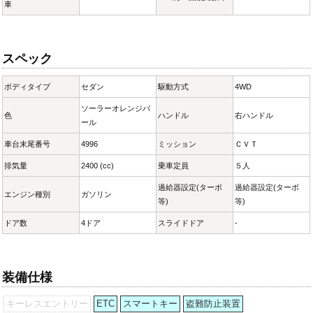
車
スペック
ボディタイプ
セダン
駆動方式
4WD
ソーラーオレンジパ
色
ハンドル
右ハンドル
ール
車台末尾番号
4996
ミッション
ＣＶＴ
排気量
2400 (cc)
乗車定員
５人
過給器設定(ターボ
過給器設定(ターボ
エンジン種別
ガソリン
等)
等)
ドア数
4ドア
スライドドア
-
装備仕様
キーレスエントリー
ETC
スマートキー
盗難防止装置