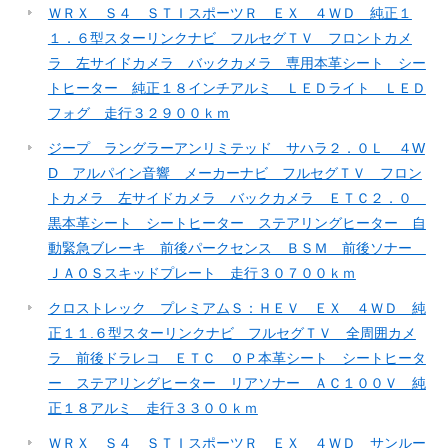
ＷＲＸ Ｓ４ ＳＴＩスポーツＲ ＥＸ ４ＷＤ 純正１
１．６型スターリンクナビ フルセグＴＶ フロントカメ
ラ 左サイドカメラ バックカメラ 専用本革シート シー
トヒーター 純正１８インチアルミ ＬＥＤライト ＬＥＤ
フォグ 走行３２９００ｋｍ
ジープ ラングラーアンリミテッド サハラ２．０Ｌ ４W
D アルパイン音響 メーカーナビ フルセグＴＶ フロン
トカメラ 左サイドカメラ バックカメラ ＥＴＣ２．０
黒本革シート シートヒーター ステアリングヒーター 自
動緊急ブレーキ 前後パークセンス ＢＳＭ 前後ソナー
ＪＡＯＳスキッドプレート 走行３０７００ｋｍ
クロストレック プレミアムＳ：ＨＥＶ ＥＸ ４ＷＤ 純
正１１.６型スターリンクナビ フルセグＴＶ 全周囲カメ
ラ 前後ドラレコ ＥＴＣ ＯＰ本革シート シートヒータ
ー ステアリングヒーター リアソナー ＡＣ１００Ｖ 純
正１８アルミ 走行３３００ｋｍ
ＷＲＸ Ｓ４ ＳＴＩスポーツＲ ＥＸ ４ＷＤ サンルー