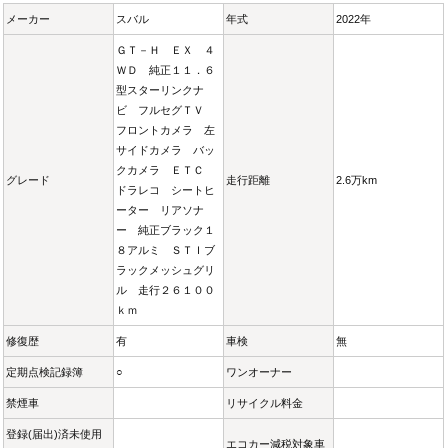
メーカー
スバル
年式
2022年
ＧＴ－Ｈ ＥＸ ４
ＷＤ 純正１１．６
型スターリンクナ
ビ フルセグＴＶ
フロントカメラ 左
サイドカメラ バッ
クカメラ ＥＴＣ
グレード
走行距離
2.6万km
ドラレコ シートヒ
ーター リアソナ
ー 純正ブラック１
８アルミ ＳＴＩブ
ラックメッシュグリ
ル 走行２６１００
ｋｍ
修復歴
有
車検
無
定期点検記録簿
○
ワンオーナー
禁煙車
リサイクル料金
登録(届出)済未使用
エコカー減税対象車