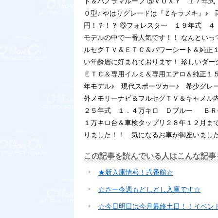
ト＆パノラマルーフ
⑤ＶＯＸＹ １７年
０型♪ やはりグレードは『Ｚキラメキ』♪
円！？！？
⑥フォレスター １９年式 
モデルの中で一番人気です！！ なんといっ
ルセグＴＶ＆ＥＴＣ＆パワーシート＆純正
い年齢層に好まれております！ 珍しいダー
ＥＴＣ＆専用イルミ＆専用エアロ＆純正１
年モデル♪ 現代スポーツカー♪ 希少グレ
外メモリーナビ＆フルセグＴＶ＆キャメル
２５年式 １．４万キロ Ｄブルー
ＢＲ
１万キロ台＆車検タップリ２８年１２月まで
りました！！ 気になるお車が御座いまし
この記事を読んでいる人はこんな記事
★新入庫情報！弐番館☆
☆さー今週もどしどし入庫です☆
☆今日明日は今月最終土日！！イベン