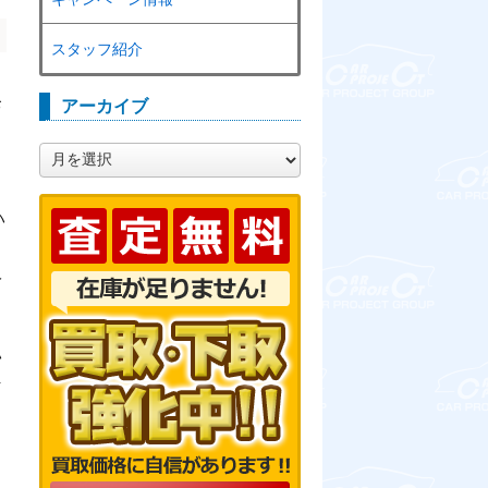
スタッフ紹介
お
アーカイブ
ア
ー
カ
ハ
イ
ブ
ン
人
ハ
ト