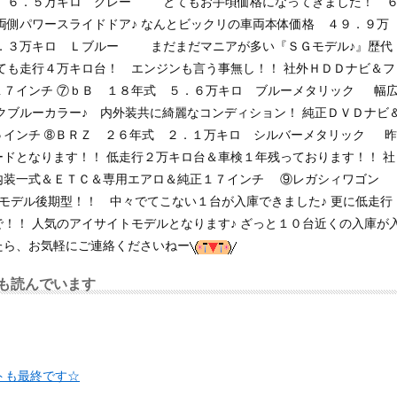
式 ６．５万キロ グレー
とてもお手頃価格になってきました！ 
 両側パワースライドドア♪ なんとビックリの車両本体価格 ４９．９万
４．３万キロ Ｌブルー
まだまだマニアが多い『ＳＧモデル♪』歴代
ても走行４万キロ台！ エンジンも言う事無し！！ 社外ＨＤＤナビ＆フ
１７インチ
⑦ｂＢ １８年式 ５．６万キロ ブルーメタリック
幅
クブルーカラー♪ 内外装共に綺麗なコンディション！ 純正ＤＶＤナビ
５インチ
➇ＢＲＺ ２６年式 ２．１万キロ シルバーメタリック
昨
ードとなります！！ 低走行２万キロ台＆車検１年残っております！！ 社
内装一式＆ＥＴＣ＆専用エアロ＆純正１７インチ
⑨レガシィワゴン
モデル後期型！！ 中々でてこない１台が入庫できました♪ 更に低走行
！！ 人気のアイサイトモデルとなります♪ ざっと１０台近くの入庫が
たら、お気軽にご連絡くださいねー
も読んでいます
トも最終です☆