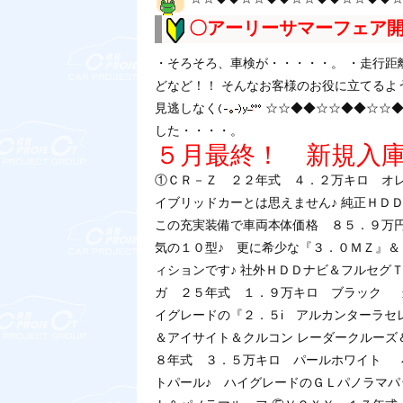
〇アーリーサマーフェア
・そろそろ、車検が・・・・・。 ・走行距
どなど！！ そんなお客様のお役に立てるよ
見逃しなく
☆☆◆◆☆☆◆◆☆☆◆
した・・・・。
５月最終！ 新規入
①ＣＲ－Ｚ ２２年式 ４．２万キロ オ
イブリッドカーとは思えません♪ 純正ＨＤ
この充実装備で車両本体価格 ８５．９万
気の１０型♪ 更に希少な『３．０ＭＺ』＆
ィションです♪ 社外ＨＤＤナビ＆フルセグ
ガ ２５年式 １．９万キロ ブラック
イグレードの『２．５i アルカンターラセ
＆アイサイト＆クルコン レーダークルーズ
８年式 ３．５万キロ パールホワイト
トパール♪ ハイグレードのＧＬパノラマパ