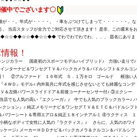
開催中でございます〇
離が・・。年式が・・・・。 ・車をぶつけてしまって・・・・・・。な
う、 当店スタッフが全力でご対応させて頂きます！ 是非、この週末を
◆☆☆◆◆☆☆◆◆☆☆◆◆ でわでわでわでわ、、、、 題名にありま
庫情報！
レンジカラー
国産初のスポーツモデルハイブリッド♪ 力強い走りで
Ｄインターナビ＆ワンセグＴＶ＆バックカメラ＆パドルシフト＆クルコ
円！ ②アルファード １６年式 ５．１万キロ ゴールド
根強い
『４ＷＤ』モデル♪ 内外装共に年式を感じさせないとても綺麗なコンデ
ＴＶ＆左側パワースライドドア＆前後コーナーセンサー付♪ ③エクシー
当店でも人気の高い『エクシーガ』♪ 中でも人気のブラックカラー♪ 
レクション』♪ 純正メモリーナビ＆ワンセグＴＶ＆ＥＴＣ＆パドルシフ
＆パワーシート＆専用エアロ＆純正１８インチアルミ ④ラクティス １
小柄なボディで女性に人気の『ラクティス』♪ さらに、人気のホワイ
ッケージ♪ メーカーＨＤＤナビ＆バックカメラ＆クルコン＆パドルシフ