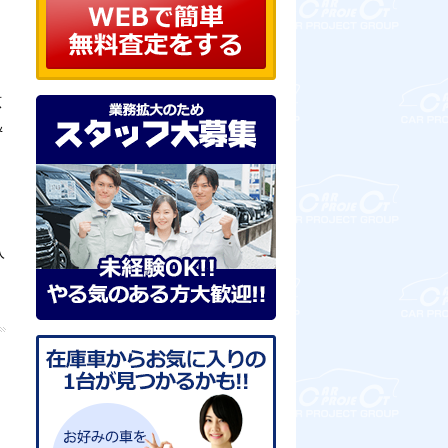
６
広
＆
入