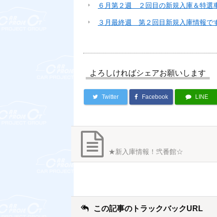
６月第２週 ２回目の新規入庫＆特選
３月最終週 第２回目新規入庫情報です
よろしければシェアお願いします
Twitter
Facebook
LINE
★新入庫情報！弐番館☆
この記事のトラックバックURL