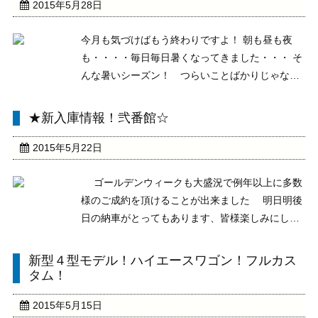
ラ ＥＴ ...
2015年5月28日
今月も気づけばもう終わりですよ！ 朝も昼も夜
も・・・・毎日毎日暑くなってきました・・・ そ
んな暑いシーズン！ つらいことばかりじゃなく
アウトドアな季節です キャンプや、ドライブな
どが楽しめる季節！ 是非、新しいマイカーor初め
★新入庫情報！弐番館☆
てのマイカーでお出かけなどいかがでしょうか 今
月最 ...
2015年5月22日
ゴールデンウィークも大盛況で例年以上に多数
様のご成約を頂けることが出来ました 明日明後
日の納車がとってもあります、皆様楽しみにして
くださいませ 今週もたくさんの新入庫がありま
すのでお知らせさせて頂きます 平成２２年 プ
新型４型モデル！ハイエースワゴン！フルカス
リウス Ｓ ９９．９万円 ワンオーナー車 純正
タム！
ＳＤナ ...
2015年5月15日