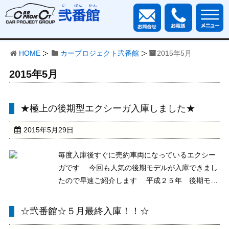
HOME
カープロジェクト弐番館
2015年5月
2015年5月
★極上の後期型エクシーガ入庫しました★
2015年5月29日
毎度入庫後すぐに売約車両になっているエクシー
ガです 今回も人気の後期モデルが入庫できまし
たので早速ご紹介します 平成２５年 後期モデ
ル ２．５i アイサイト ４ＷＤ Ｓパッケージ
１５９．９万円 ストラーダ純正ＨＤＤナビ ＣＤ
☆弐番館☆５月最終入庫！！☆
録音 ＤＶＤ再生 フルセグＴＶ バックカメ