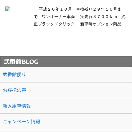
平成２６年１０月 車検残り２９年１０月ま
で ワンオーナー車両 実走行３７００ｋｍ 純
正ブラックメタリック 新車時オプション商品
ＬＥＤプロジェクターライト スマートキー＆ロ
ック プッシュスタート スライド窓仕様 フロン
ト＆サイド＆リアエアロ 人気のレガンス商
品 革 ...
弐番館便り
お客様の声
新入庫車情報
キャンペーン情報