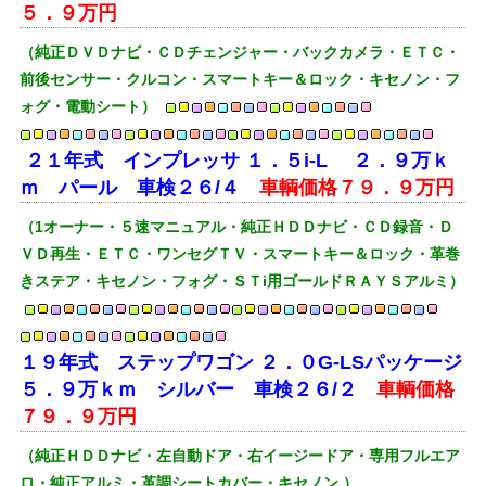
５．９万円
（純正ＤＶＤナビ・ＣＤチェンジャー・バックカメラ・ＥＴＣ・
前後センサー・クルコン・スマートキー＆ロック・キセノン・フ
ォグ・電動シート）
２１年式 インプレッサ １．５i-L ２．９万ｋ
ｍ パール 車検２６/４
車輌価格７９．９万円
（1オーナー・５速マニュアル・純正ＨＤＤナビ・ＣＤ録音・Ｄ
ＶＤ再生・ＥＴＣ・ワンセグＴＶ・スマートキー＆ロック・革巻
きステア・キセノン・フォグ・ＳＴi用ゴールドＲＡＹＳアルミ）
１９年式 ステップワゴン ２．０G-LSパッケージ
５．９万ｋｍ シルバー 車検２６/２
車輌価格
７９．９万円
（純正ＨＤＤナビ・左自動ドア・右イージードア・専用フルエア
ロ・純正アルミ・革調シートカバー・キセノン ）