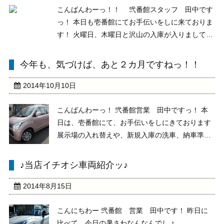
こんばんわーっ！！ 弐番館スタッフ 田中です
っ！ 本日も壱番館にてお手伝いをしに来ておりま
す！ 火曜日、木曜日と沢山の入庫が入りまして、
新規入庫仕上げを手伝いに来ておりました 今回は
大量の１０台！ ドバっと入ってきております 詳
今年も、気づけば、あと２カ月ですねっ！！
しくは。。。。。 ホームページへ・・・・・・笑
...
2014年10月10日
こんばんわーっ！ 弐番館営業 田中ですっ！ 本
日は、壱番館にて、お手伝いをしにきております
展示場の入れ替えや、新規入庫の洗車、納車準備
など・・・・・！ 外仕事全般やっておりました
っ！！ さてさて・・・・・！ ここで、新規入庫
♪当店イチオシ車両紹介ッ♪
情報をご紹介していきますっ ２５年式 ワゴン
Ｒ ＦＸ・ ...
2014年8月15日
こんにちわー 弐番館 営業 田中です！ 昨日に
比べて、今日の暑さわなんなんでしょ