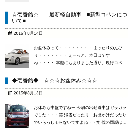
す・・・・・・ お店の前の道路が冠水で、朝から
びしょびしょでした 自然は怖い・・・・の一言で
☆壱番館☆ 最新軽自動車 ■新型コペンにつ
すね まだまだ、東北方面は大変な状態です。 ま
いて■
だ、救助 ...
2015年8月14日
お盆休みって・・・・・・・・ まったりのんび
り・・・・・・・ えーっと、本日はです
ね・・・・ 本題にもありました通り、現行コペン
について、 田中目線にて、ご紹介していこうと思
います ■こちらは、今までのモデル・丸目ヘッド
◆壱番館◆ ☆☆☆お盆休み☆☆☆
ライト＆オシャレなオープンカーで人気が高まり
ました！ 当店で ...
2015年8月13日
お休みも中盤ですねー 今朝の出勤道中はガラガラ
でした・・・笑 帰省だったり、お出かけだったり
でいらっしゃらないですよね・・笑 僕の両親は、
田舎の山梨へ朝から出ていきました・・・ と言う