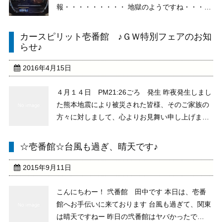
報・・・・・・・・・ 地獄のようですね・・・
(笑) それでも、途中に立ち寄るＰＡ＆ＳＡが楽し
かったり、車の中でのＤＶＤなどが楽しいですよ
カースピリット壱番館 ♪ＧＷ特別フェアのお知
ね そんな、行楽シーズン！ 事故なく安全に過ご
らせ♪
してくださいね さてさ ...
2016年4月15日
４月１４日 PM21:26ごろ 発生 昨夜発生しまし
た熊本地震により被災された皆様、そのご家族の
方々に対しまして、心よりお見舞い申し上げま
す。 まだ、何が起きるかもわからない状況で
す。 一刻も早い復旧を願っております。 －－－
☆壱番館☆台風も過ぎ、晴天です♪
－－－－－－－－－－－－－－－－－－－－－－
－－－－－ ...
2015年9月11日
こんにちわー！ 弐番館 田中です 本日は、壱番
館へお手伝いに来ております 台風も過ぎて、関東
は晴天ですねー 昨日の弐番館はヤバかったで