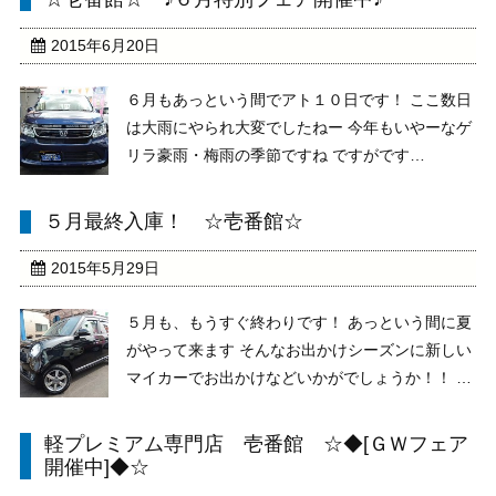
です笑 さてさて。。。 そんなことよりも！ 本
日、３ ...
2015年6月20日
６月もあっという間でアト１０日です！ ここ数日
は大雨にやられ大変でしたねー 今年もいやーなゲ
リラ豪雨・梅雨の季節ですね ですがです
が・・・・・・残すところアト１０日間ではあり
ますが、 シークレットフェアを開催したいと思い
５月最終入庫！ ☆壱番館☆
ます！ 通常の価格では絶対にお出しできない、
シークレットフ ...
2015年5月29日
５月も、もうすぐ終わりです！ あっという間に夏
がやって来ます そんなお出かけシーズンに新しい
マイカーでお出かけなどいかがでしょうか！！ 今
月も選りすぐりのお車がそろっております そんな
中から、入庫したてのお車をご紹介していきます
軽プレミアム専門店 壱番館 ☆◆[ＧＷフェア
２５年式 Ｎ－ＯＮＥ プレミアムツアラー Ｌ
開催中]◆☆
パッケ ...