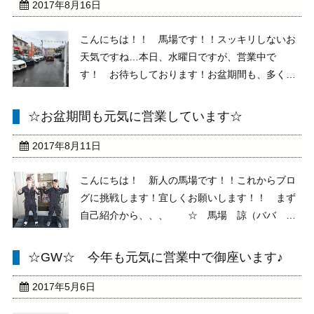
にお住まいの ...
2017年8月16日
こんにちは！！ 馬場です！！スッキリしないお
天気ですね…本日、水曜日ですが、営業中で
す！ お待ちしております！お盆期間も、多くの
ご成約を頂いております！ ありがとうございま
す！それでは！馬場car紹介 part2 という事
☆お盆期間も元気に営業しています☆
で！ 今回はこちら…ムーブキャンバ ...
2017年8月11日
こんにちは！ 新人の馬場です！！これからブロ
グに挑戦します！宜しくお願いします！！ まず
自己紹介から、、、 ☆ 馬場 諒（ババ マ
コト） ☆１９歳 、、、ﾜｶｲｯ！ こんなところ
ですね趣味は ドライブ と サッカー です♪僕
☆GW☆ 今年も元気に営業中で御座います♪
は左で、僕の相棒が右ですっ！！ 今は熱いの
で、サロペッ ...
2017年5月6日