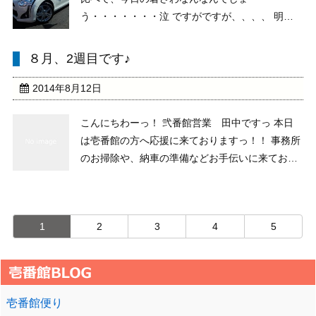
う・・・・・・・泣 ですがですが、、、、 明
日、明後日の納車準備などなど・・・・・さくっ
とやっておりましたっ 一段落ついたところ
８月、2週目です♪
で・・・・・・ 田中チョイス！！ 当店イチオシ
車両紹介 ２６年式 コペン ...
2014年8月12日
こんにちわーっ！ 弐番館営業 田中ですっ 本日
は壱番館の方へ応援に来ておりますっ！！ 事務所
のお掃除や、納車の準備などお手伝いに来ており
ました そんな中、本日一組のお客様がご来場され
ましたっ Ｗ様♪ 当店の「ソニカ」をご成約頂き
ましたっ 誠に有難うございます！ お盆の為、ご
1
2
3
4
5
納車ま ...
壱番館便り