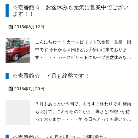
ことは、家に帰ってもご飯がないですね・・・
☆壱番館☆ お盆休みも元気に営業中でござい
笑 帰りはラーメンですね さてさて、、、 ☆８
ます！！
月特選車 ...
2015年8月12日
こんにちわー！ カースピリット弐番館 営業 田
中です 今日から４日ほどお手伝いに来ておりま
す・・・・ カースピリットグループお盆休みなし
で、元気に営業中でございます 夜も通常通り、１
９時までの営業とさせていただいております お出
☆壱番館☆ ７月も終盤です！
かけの帰り・お出かけついでにでも是非、お越し
下さい ...
2015年7月20日
７月もあっという間で、もうすぐ終わりです 梅雨
も明けて、これからの２か月、暑さとの戦いが待
っております・・・・笑 今日もとっても暑いです
ねー 外で立ってるだけで汗が止まりません・・・
笑 そんな日が何日も続くと思うと・・・・つらい
☆壱番館☆ ♪６月特別フェア開催中♪