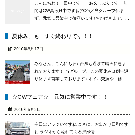
こんにちわ！ 田中です！ お久しぶりです！世
間はGW真っ只中ですね(^O^)／当グループ休ま
ず、元気に営業中で御座います♪おかげさまで、多
くのお客様からご来店＆ご成約を頂いておりま
す！！誠にありがとうございます！ ご納車ま
夏休み、もーすぐ終わりです！！
で、しばらくお待ちくださいませ♪ さて、そんな
G ...
2016年8月17日
みなさん、こんにちわ♪ 台風も過ぎて晴天に恵ま
れております！ 当グループ、この夏休みは例年通
り休まず営業しております♪ オイル交換や、修理
など、、、 もちろん、お車のお乗り換えなど！
ぜひぜひお越しください♪
☆GWフェア☆ 元気に営業中です！！
★★★★★★◆◆◆◆◆◆★★★★★★◆◆◆◆◆
【サマーセール】開催 ...
2016年5月3日
今日はアッツいですね まさに、お出かけ日和です
ね ラジオから流れてくる渋滞情