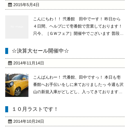
2015年5月4日
こんにちわ！！ 弐番館 田中でーす！ 昨日から
４日間、ヘルプにて壱番館で営業しております！
只今、［ＧＷフェア］開催中でございます 普段で
はありえない特別プライスにて販売となります 最
新車種の「Ｎシリーズ」「タント」「ウェイ
☆決算大セール開催中☆
ク」・・・・・ 人気車種の「ハイゼット」「エブ
リィ」「ジ ...
2014年11月14日
こんばんわー！ 弐番館、田中ですっ！ 本日も壱
番館へお手伝いをしに来ておりましたっ 今週も沢
山の新規入庫がどしどし、入ってきております
っ！ なので、本日は入庫車の仕上げから、土日の
納車のお車の準備をお手伝い！！ 展示場もがらり
１０月ラストです！
と並びが変わりましたっ ※夜になってしまったの
で、写真 ...
2014年10月24日