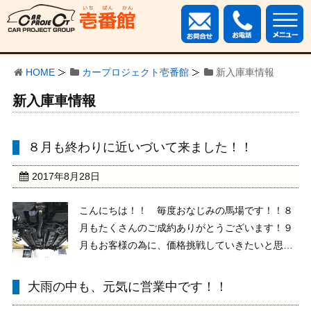
HOME
カープロジェクト壱番館
新入庫車情報
新入庫車情報
８月も終わりに近いづいて来ました！！
2017年8月28日
こんにちは！！ 毎度おなじみの馬場です！！８
月もたくさんのご成約ありがとうございます！９
月もお客様の為に、価格挑戦していきたいと思い
ますまずは、ご成約頂いたお車に人気の 下回り
のチッピング塗装！ ご紹介します！チッピング
大雨の中も、元気に営業中です！！
塗装とは？？ﾅﾝｿﾞ雪が良く降る地域や、海の近く