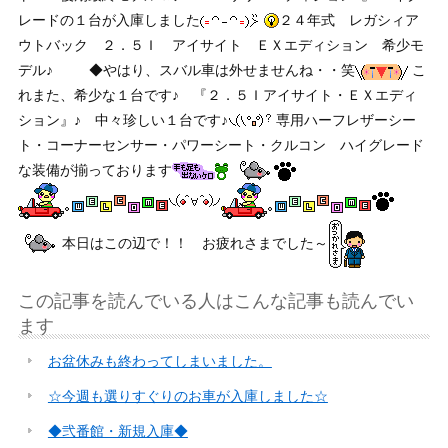
レードの１台が入庫しました
２４年式 レガシィア
ウトバック ２．５Ｉ アイサイト ＥＸエディション 希少モ
デル♪
◆やはり、スバル車は外せませんね・・笑
こ
れまた、希少な１台です♪ 『２．５Ｉアイサイト・ＥＸエディ
ション』♪ 中々珍しい１台です♪
専用ハーフレザーシー
ト・コーナーセンサー・パワーシート・クルコン ハイグレード
な装備が揃っております
本日はこの辺で！！ お疲れさまでした～
この記事を読んでいる人はこんな記事も読んでい
ます
お盆休みも終わってしまいました。
☆今週も選りすぐりのお車が入庫しました☆
◆弐番館・新規入庫◆