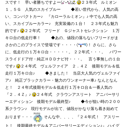
スです！ 早い者勝ちですよー
２３年式 ルミオン
１，５Ｇ 人気のスカイブルー
◆若い世代から、人気の高
い、コンパクトカー♪ 『カローラルミオン』♪ 中でも人気の高
い、スカイブルーカラー♪ 充実装備の１台！ ２３年式も魅力
的です♪
２２年式 フリード Ｇジャストセレクション １万
キロ台の低走行車！
◆あの、値段の落ちないフリードがま
さかのこのプライスで登場です・・・・
！ さらに、さら
に、低走行の１万キロ台・・・・・。 ２２年式・・・。 パワー
スライドドア付・純正ＨＤＤナビ付・・・。 言う事無しの１台
です♪
２４年式 ヴェルファイア ２．４Ｚ 後期モデル＆低
走行１万キロ台♪
◆きました！ 当店大人気のヴェルファイ
ア♪ 純正ブラックカラー・魅力のワンオーナー車♪ なんとなん
と！ ２４年式後期モデル＆低走行１万キロ台＆一番人気の
『２．４Ｚ』♪
２４年式 クラウンアスリート アニバーサリ
ーエディション 後期モデル最終型♪
◆今が狙い時の２００
系クラウン♪ 現行モデルが出て、値段がかなり落ち着き始めて
おります・・・
そんな中、、、、『２４年式！ アスリー
ト！ 後期最終モデル＆アニバーサリーエディション♪』 ハイグ