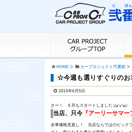
HOME
カープロジェクト弐番館
☆今週も選りすぐりのお
2015年6月5日
さー！ ６月もスタートしました
当店、只今
『アーリーサマー
全車価格見直し！ 当店ならではのビックプ
ど！ 気になるお車など御座いましたら、お