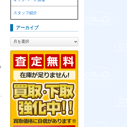
スタッフ紹介
アーカイブ
ア
ー
カ
イ
し
ブ
わ