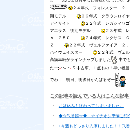
２４年式 フォレスター ２
期モデル
２２年式 クラウンロイ
アイサイト
２２年式 レガシィワゴ
アエラス 後期モデル
２３年式 レ
ＡＩ２５０
２４年式 レクサス 
Ｚ
２２年式 ヴェルファイア ２
ハイウェイスター
２２年式 ヴェル
高額車輛がラインナップしました
中でも
たー
中古車、１点もの！早い者勝
でわ！ 明日、明後日がんばるぞー
この記事を読んでいる人はこんな記事
お盆休みも終わってしまいました。
◆☆弐番館☆◆ ☆イチオシ車輛ご紹
+今週もどっさり入庫しました！！弐番