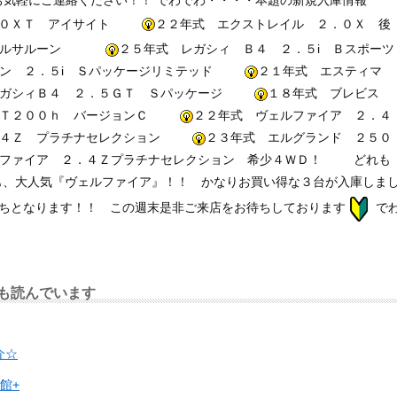
．０ＸＴ アイサイト
２２年式 エクストレイル ２．０Ｘ 後
ヤルサルーン
２５年式 レガシィ Ｂ４ ２．５i Ｂスポーツ
ン ２．５i Ｓパッケージリミテッド
２１年式 エスティマ
ガシィＢ４ ２．５ＧＴ Ｓパッケージ
１８年式 ブレビス
ＣＴ２００ｈ バージョンＣ
２２年式 ヴェルファイア ２．４
．４Ｚ プラチナセレクション
２３年式 エルグランド ２５０
ファイア ２．４Ｚプラチナセレクション 希少４ＷＤ！
どれも
、大人気『ヴェルファイア』！！ かなりお買い得な３台が入庫しま
ちとなります！！ この週末是非ご来店をお待ちしております
で
も読んでいます
介☆
館+