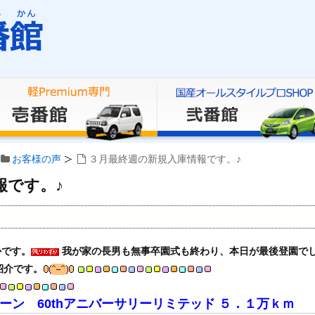
お客様の声
３月最終週の新規入庫情報です。♪
報です。♪
かです。
我が家の長男も無事卒園式も終わり、本日が最後登園で
紹介です。
ーン 60thアニバーサリーリミテッド ５．１万ｋｍ