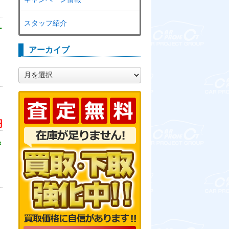
スタッフ紹介
ー
アーカイブ
ア
ー
カ
イ
ブ
円
＆