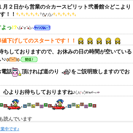
１月２日から営業の☆カースピリット弐番館☆どこより
す！！
すよっ
!?
車値下げしてのスタートです！！
待ちしておりますので、お休みの日の時間が空いている
い♪
お電話
頂ければ道のり
をご説明致しますのでお
、心よりお待ちしておりますね♪
も読んでいます
業中です♪