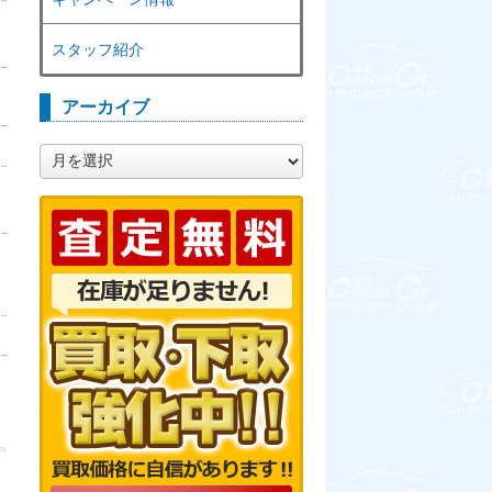
スタッフ紹介
アーカイブ
ア
ー
カ
イ
ブ