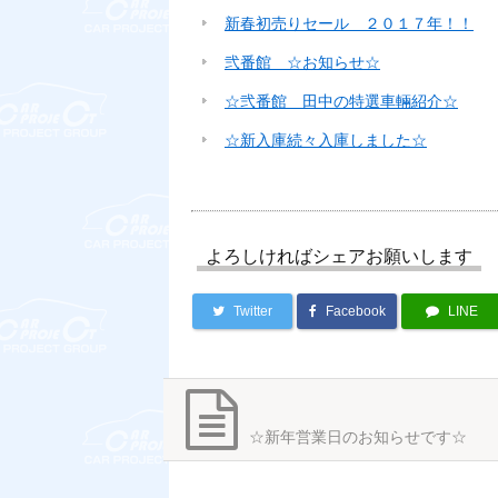
新春初売りセール ２０１７年！！
弐番館 ☆お知らせ☆
☆弐番館 田中の特選車輛紹介☆
☆新入庫続々入庫しました☆
よろしければシェアお願いします
Twitter
Facebook
LINE
☆新年営業日のお知らせです☆