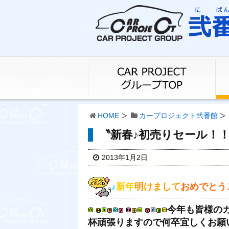
HOME
カープロジェクト弐番館
〝新春♪初売りセール！
2013年1月2日
♪
新年
明けまして
おめでとう
今年も皆様の
杯頑張りますので何卒宜しくお願