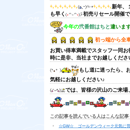
新年、
も早く
初売りセール開催で
今年の
弐番館はちと
違いま
初っ端から全
お買い得車満載でスタッフ一同お
時に是非、当社までお越しくださ
もし道に迷ったら、
気軽にお越しください♪
では、皆様の沢山のご来場
この記事を読んでいる人はこんな記事
☆GW☆ ゴールデンウィーク元気に営