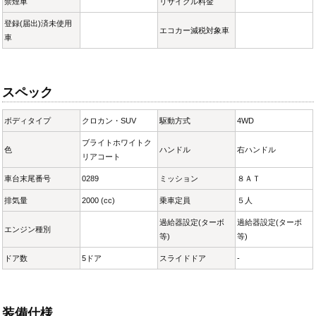
禁煙車
リサイクル料金
登録(届出)済未使用
エコカー減税対象車
車
スペック
ボディタイプ
クロカン・SUV
駆動方式
4WD
ブライトホワイトク
色
ハンドル
右ハンドル
リアコート
車台末尾番号
0289
ミッション
８ＡＴ
排気量
2000 (cc)
乗車定員
５人
過給器設定(ターボ
過給器設定(ターボ
エンジン種別
等)
等)
ドア数
5ドア
スライドドア
-
装備仕様