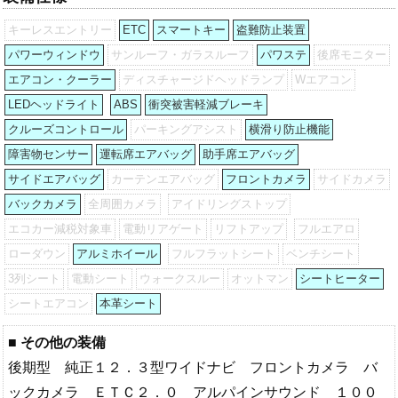
キーレスエントリー
ETC
スマートキー
盗難防止装置
パワーウィンドウ
サンルーフ・ガラスルーフ
パワステ
後席モニター
エアコン・クーラー
ディスチャージドヘッドランプ
Wエアコン
LEDヘッドライト
ABS
衝突被害軽減ブレーキ
クルーズコントロール
パーキングアシスト
横滑り防止機能
障害物センサー
運転席エアバッグ
助手席エアバッグ
サイドエアバッグ
カーテンエアバッグ
フロントカメラ
サイドカメラ
バックカメラ
全周囲カメラ
アイドリングストップ
エコカー減税対象車
電動リアゲート
リフトアップ
フルエアロ
ローダウン
アルミホイール
フルフラットシート
ベンチシート
3列シート
電動シート
ウォークスルー
オットマン
シートヒーター
シートエアコン
本革シート
■ その他の装備
後期型 純正１２．３型ワイドナビ フロントカメラ バ
ックカメラ ＥＴＣ２．０ アルパインサウンド １００