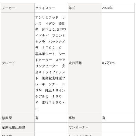
メーカー
クライスラー
年式
2024年
アンリミテッド サ
ハラ ４ＷＤ 後期
型 純正１２.３型ワ
イドナビ フロント
カメラ バックカメ
ラ ＥＴＣ２．０
黒本革シート シー
トヒーター ステア
グレード
走行距離
0.7万km
リングヒーター 安
全＆ドライブアシス
ト 衝突被害軽減ブ
レーキ ソナー Ｂ
ＳＭ 純正１８イン
チアルミ １００
Ｖ 走行７３００ｋ
ｍ
修復歴
有
車検
有
定期点検記録簿
ワンオーナー