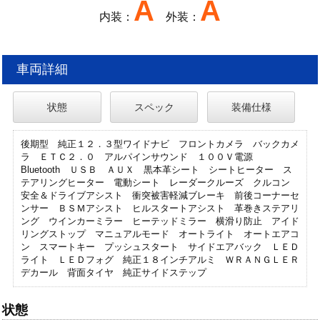
A
A
内装：
外装：
車両詳細
状態
スペック
装備仕様
後期型 純正１２．３型ワイドナビ フロントカメラ バックカメ
ラ ＥＴＣ２．０ アルパインサウンド １００Ｖ電源
Bluetooth ＵＳＢ ＡＵＸ 黒本革シート シートヒーター ス
テアリングヒーター 電動シート レーダークルーズ クルコン
安全＆ドライブアシスト 衝突被害軽減ブレーキ 前後コーナーセ
ンサー ＢＳＭアシスト ヒルスタートアシスト 革巻きステアリ
ング ウインカーミラー ヒーテッドミラー 横滑り防止 アイド
リングストップ マニュアルモード オートライト オートエアコ
ン スマートキー プッシュスタート サイドエアバック ＬＥＤ
ライト ＬＥＤフォグ 純正１８インチアルミ ＷＲＡＮＧＬＥＲ
デカール 背面タイヤ 純正サイドステップ
状態