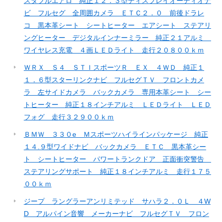
スタフルエアロ 純正１２．３型ディスプレイオーディオナ
ビ フルセグ 全周囲カメラ ＥＴＣ２．０ 前後ドラレ
コ 黒本革シート シートヒーター エアシート ステアリ
ングヒーター デジタルインナーミラー 純正２１アルミ
ワイヤレス充電 ４画ＬＥＤライト 走行２０８００ｋｍ
ＷＲＸ Ｓ４ ＳＴＩスポーツＲ ＥＸ ４ＷＤ 純正１
１．６型スターリンクナビ フルセグＴＶ フロントカメ
ラ 左サイドカメラ バックカメラ 専用本革シート シー
トヒーター 純正１８インチアルミ ＬＥＤライト ＬＥＤ
フォグ 走行３２９００ｋｍ
ＢＭＷ ３３０e Ｍスポーツハイラインパッケージ 純正
１４.９型ワイドナビ バックカメラ ＥＴＣ 黒本革シー
ト シートヒーター パワートランクドア 正面衝突警告
ステアリングサポート 純正１８インチアルミ 走行１７５
００ｋｍ
ジープ ラングラーアンリミテッド サハラ２．０Ｌ ４W
D アルパイン音響 メーカーナビ フルセグＴＶ フロン