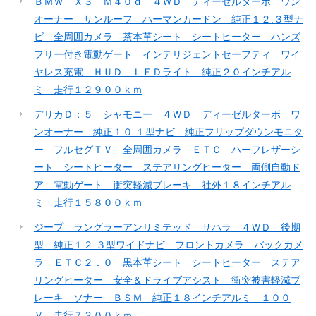
ＢＭＷ Ｘ３ Ｍ４０ｄ ４ＷＤ ディーゼルターボ ワン
オーナー サンルーフ ハーマンカードン 純正１２.３型ナ
ビ 全周囲カメラ 茶本革シート シートヒーター ハンズ
フリー付き電動ゲート インテリジェントセーフティ ワイ
ヤレス充電 ＨＵＤ ＬＥＤライト 純正２０インチアル
ミ 走行１２９００ｋｍ
デリカＤ：５ シャモニー ４ＷＤ ディーゼルターボ ワ
ンオーナー 純正１０.１型ナビ 純正フリップダウンモニタ
ー フルセグＴＶ 全周囲カメラ ＥＴＣ ハーフレザーシ
ート シートヒーター ステアリングヒーター 両側自動ド
ア 電動ゲート 衝突軽減ブレーキ 社外１８インチアル
ミ 走行１５８００ｋｍ
ジープ ラングラーアンリミテッド サハラ ４ＷＤ 後期
型 純正１２.３型ワイドナビ フロントカメラ バックカメ
ラ ＥＴＣ２．０ 黒本革シート シートヒーター ステア
リングヒーター 安全＆ドライブアシスト 衝突被害軽減ブ
レーキ ソナー ＢＳＭ 純正１８インチアルミ １００
Ｖ 走行７３００ｋｍ