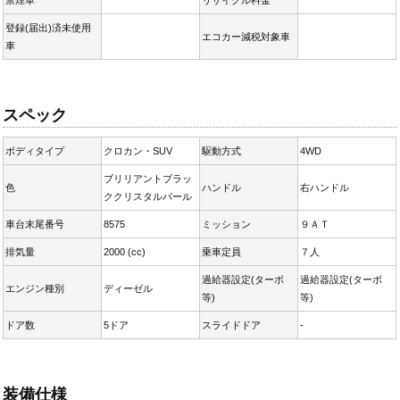
登録(届出)済未使用
エコカー減税対象車
車
スペック
ボディタイプ
クロカン・SUV
駆動方式
4WD
ブリリアントブラッ
色
ハンドル
右ハンドル
ククリスタルパール
車台末尾番号
8575
ミッション
９ＡＴ
排気量
2000 (cc)
乗車定員
７人
過給器設定(ターボ
過給器設定(ターボ
エンジン種別
ディーゼル
等)
等)
ドア数
5ドア
スライドドア
-
装備仕様