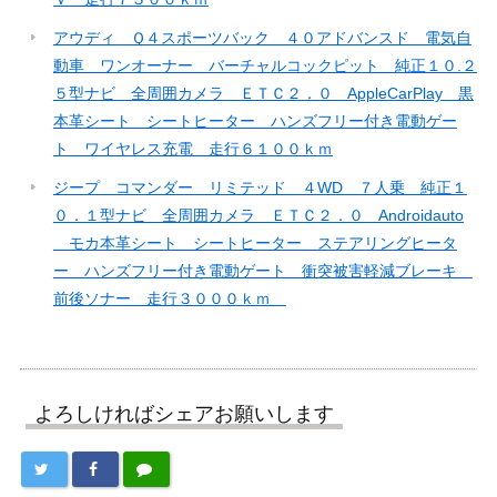
アウディ Ｑ４スポーツバック ４０アドバンスド 電気自
動車 ワンオーナー バーチャルコックピット 純正１０.２
５型ナビ 全周囲カメラ ＥＴＣ２．０ AppleCarPlay 黒
本革シート シートヒーター ハンズフリー付き電動ゲー
ト ワイヤレス充電 走行６１００ｋｍ
ジープ コマンダー リミテッド ４WD ７人乗 純正１
０．１型ナビ 全周囲カメラ ＥＴＣ２．０ Androidauto
モカ本革シート シートヒーター ステアリングヒータ
ー ハンズフリー付き電動ゲート 衝突被害軽減ブレーキ
前後ソナー 走行３０００ｋｍ
よろしければシェアお願いします