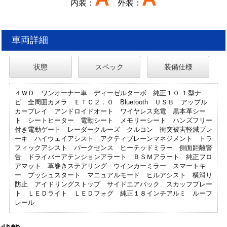
内装：
外装：
車両詳細
状態
スペック
装備仕様
４ＷＤ ワンオーナー車 ディーゼルターボ 純正１０.１型ナ
ビ 全周囲カメラ ＥＴＣ２．０ Bluetooth ＵＳＢ アップル
カープレイ アンドロイドオート ワイヤレス充電 黒本革シー
ト シートヒーター 電動シート メモリーシート ハンズフリー
付き電動ゲート レーダークルーズ クルコン 衝突被害軽減ブレ
ーキ ハイウェイアシスト アクティブレーンマネジメント トラ
フィックアシスト パークセンス ヒーテッドミラー 側面距離警
告 ドライバーアテンションアラート ＢＳＭアラート 純正フロ
アマット 革巻きステアリング ウインカーミラー スマートキ
ー プッシュスタート マニュアルモード ヒルアシスト 横滑り
防止 アイドリングストップ サイドエアバック スカッフプレー
ト ＬＥＤライト ＬＥＤフォグ 純正１８インチアルミ ルーフ
レール