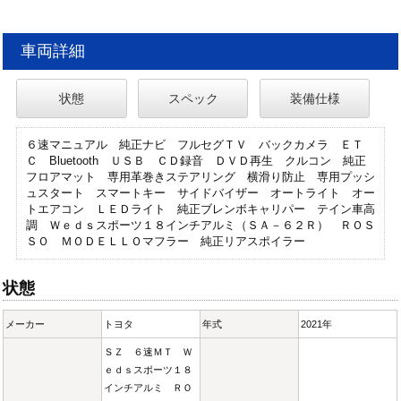
車両詳細
状態
スペック
装備仕様
６速マニュアル 純正ナビ フルセグＴＶ バックカメラ ＥＴ
Ｃ Bluetooth ＵＳＢ ＣＤ録音 ＤＶＤ再生 クルコン 純正
フロアマット 専用革巻きステアリング 横滑り防止 専用プッシ
ュスタート スマートキー サイドバイザー オートライト オー
トエアコン ＬＥＤライト 純正ブレンボキャリパー テイン車高
調 Ｗｅｄｓスポーツ１８インチアルミ（ＳＡ－６２Ｒ） ＲＯＳ
ＳＯ ＭＯＤＥＬＬＯマフラー 純正リアスポイラー
状態
メーカー
トヨタ
年式
2021年
ＳＺ ６速ＭＴ Ｗ
ｅｄｓスポーツ１８
インチアルミ ＲＯ