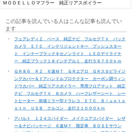
ＭＯＤＥＬＬＯマフラー 純正リアスポイラー
この記事を読んでいる人はこんな記事も読んでい
ます
フェアレディＺ ベース 純正ナビ フルセグＴＶ バック
カメラ ＥＴＣ インテリジェントキー プッシュスター
ト インナーブラックキセノンライト ＬＥＤデイライナ
ー 純正ブラック１８インチアルミ 走行５６７００ｋｍ
ＧＲ８６ ＲＺ ６速ＭＴ ＧＲエアロ ＧＲスタビライジ
ングカバー＆ドアハンドルプロテクター カーボン調ウィン
ドウカバー 純正リアスポイラー 専用フロアマット 純正
ナビ フルセグＴＶ Ｂカメラ ハーフレザーシート シー
トヒーター 前後ミラー型ドラレコ ＥＴＣ Ｂｌｕｅｔｏ
ｏｔｈ ＵＳＢ クルコン 走行２１０００ｋｍ
アバルト １２４スパイダー メイクユアスパイダー レザ
ー＆ナビパッケージ ６速ＭＴ 限定車 ＢＯＳＥサウン