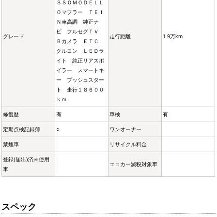
ＳＳＯＭＯＤＥＬＬ
Ｏマフラー ＴＥＩ
Ｎ車高調 純正ナ
ビ フルセグＴＶ
グレード
走行距離
1.9万km
Ｂカメラ ＥＴＣ
クルコン ＬＥＤラ
イト 純正リアスポ
イラー スマートキ
ー プッシュスター
ト 走行１８６００
ｋｍ
修復歴
有
車検
有
定期点検記録簿
○
ワンオーナー
禁煙車
リサイクル料金
登録(届出)済未使用
エコカー減税対象車
車
スペック