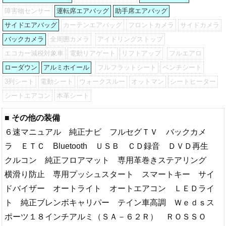
障害物センサー
運転席エアバッグ
助手席エアバッグ
サイドエアバッグ
カーテンエアバッグ
フロントカメラ
サイドカメラ
バックカメラ
全周囲カメラ
アイドリングストップ
エコカー減税対象車
電動リアゲート
リフトアップ
フルエアロ
ローダウン
アルミホイール
フルフラットシート
ベンチシート
3列シート
電動シート
ウォークスルー
オットマン
シートヒーター
シートエアコン
本革シート
■ その他の装備
６速マニュアル 純正ナビ フルセグＴＶ バックカメ
ラ ＥＴＣ Bluetooth ＵＳＢ ＣＤ録音 ＤＶＤ再生
クルコン 純正フロアマット 専用革巻きステアリング
横滑り防止 専用プッシュスタート スマートキー サイ
ドバイザー オートライト オートエアコン ＬＥＤライ
ト 純正ブレンボキャリパー テイン車高調 Ｗｅｄｓス
ポーツ１８インチアルミ（ＳＡ－６２Ｒ） ＲＯＳＳＯ