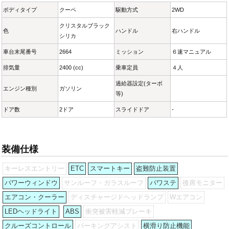
ボディタイプ
クーペ
駆動方式
2WD
クリスタルブラック
色
ハンドル
右ハンドル
シリカ
車台末尾番号
2664
ミッション
６速マニュアル
排気量
2400 (cc)
乗車定員
４人
過給器設定(ターボ
エンジン種別
ガソリン
等)
ドア数
2ドア
スライドドア
-
装備仕様
キーレスエントリー
ETC
スマートキー
盗難防止装置
パワーウィンドウ
サンルーフ・ガラスルーフ
パワステ
後席モニター
エアコン・クーラー
ディスチャージドヘッドランプ
Wエアコン
LEDヘッドライト
ABS
衝突被害軽減ブレーキ
クルーズコントロール
パーキングアシスト
横滑り防止機能