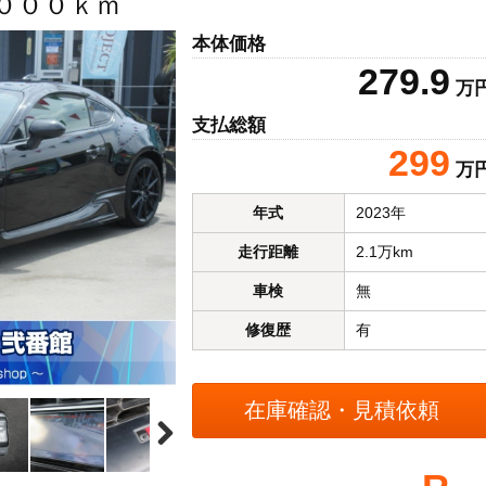
０００ｋｍ
本体価格
279.9
万
支払総額
299
万
年式
2023年
走行距離
2.1万km
車検
無
修復歴
有