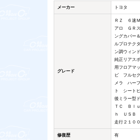
メーカー
トヨタ
ＲＺ ６速
アロ ＧＲ
ングカバー
ルプロテク
ン調ウィン
純正リアス
用フロアマ
グレード
ビ フルセ
メラ ハー
ト シート
後ミラー型
ＴＣ Ｂｌ
ｈ ＵＳＢ
走行２１０
修復歴
有