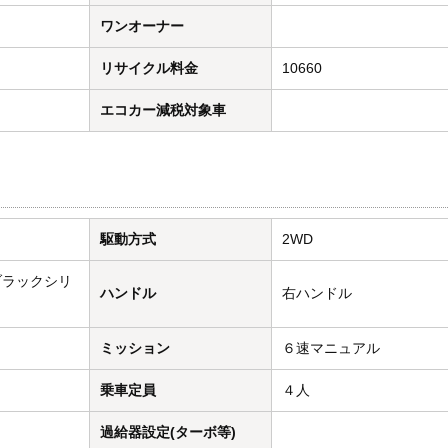
ワンオーナー
リサイクル料金
10660
エコカー減税対象車
駆動方式
2WD
ブラックシリ
ハンドル
右ハンドル
ミッション
６速マニュアル
乗車定員
４人
過給器設定(ターボ等)