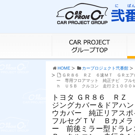
HOME
カープロジェクト弐番館
ＧＲ８６ ＲＺ ６速ＭＴ ＧＲエア
ー 専用フロアマット 純正ナビ フル
ｈ ＵＳＢ クルコン 走行２１０００
トヨタ ＧＲ８６ ＲＺ
ジングカバー＆ドアハン
ウカバー 純正リアス
フルセグＴＶ Ｂカメラ
ー 前後ミラー型ドラレ