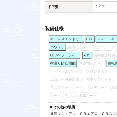
ドア数
2ドア
装備仕様
キーレスエントリー
ETC
スマートキ
パワステ
後席モニター
エアコン・ク
LEDヘッドライト
ABS
衝突被害軽減
横滑り防止機能
障害物センサー
運転
カーテンエアバッグ
フロントカメラ
エコカー減税対象車
電動リアゲート
フルフラットシート
ベンチシート
3
シートエアコン
本革シート
■ その他の装備
６速マニュアル ＧＲエアロ ＧＲスタ