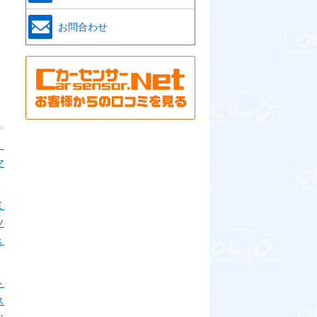
お問合わせ
Ｉ
マ
Ｅ
ソ
ｋ
ト
ス