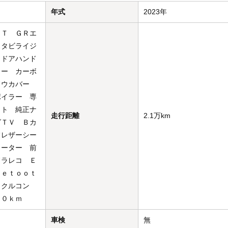
年式
2023年
ＭＴ ＧＲエ
スタビライジ
＆ドアハンド
ター カーボ
ドウカバー
ポイラー 専
ット 純正ナ
走行距離
2.1万km
グＴＶ Ｂカ
フレザーシー
ヒーター 前
ドラレコ Ｅ
ｕｅｔｏｏｔ
 クルコン
００ｋｍ
車検
無