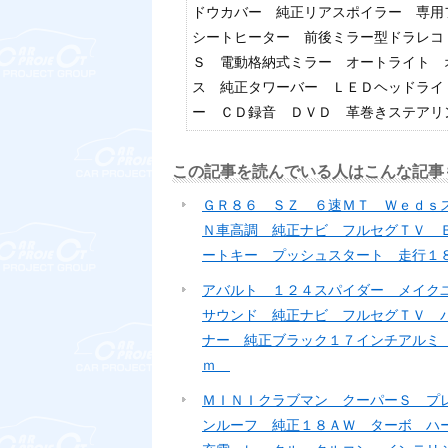
ドウカバー 純正リアスポイラー 専
シートヒーター 前後ミラー型ドラレコ
Ｓ 電動格納式ミラー オートライト 
ス 純正タワーバー ＬＥＤヘッドライ
ー ＣＤ録音 ＤＶＤ 革巻きステア
この記事を読んでいる人はこんな記事
ＧＲ８６ ＳＺ ６速ＭＴ Ｗｅｄｓ
Ｎ車高調 純正ナビ フルセグＴＶ 
ートキー プッシュスタート 走行１
アバルト １２４スパイダー メイク
サウンド 純正ナビ フルセグＴＶ 
ナー 純正ブラック１７インチアルミ
ｍ
ＭＩＮＩクラブマン クーパーＳ プ
ンルーフ 純正１８ＡＷ ターボ ハ