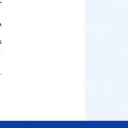
ド
サ
純
ー