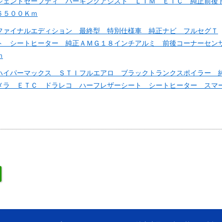
ジェントセーフティ パーキングアシスト ＬＩＭ ＥＴＣ 純正前後
６５００Ｋｍ
ファイナルエディション 最終型 特別仕様車 純正ナビ フルセグＴ
ト シートヒーター 純正ＡＭＧ１８インチアルミ 前後コーナーセン
ｍ
ハイパーマックス ＳＴＩフルエアロ ブラックトランクスポイラー 
メラ ＥＴＣ ドラレコ ハーフレザーシート シートヒーター スマ