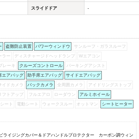
スライドドア
-
ー
盗難防止装置
パワーウィンドウ
サンルーフ・ガラスルーフ
ーラー
ディスチャージドヘッドランプ
Wエアコン
ブレーキ
クルーズコントロール
パーキングアシスト
席エアバッグ
助手席エアバッグ
サイドエアバッグ
サイドカメラ
バックカメラ
全周囲カメラ
アイドリングストップ
リフトアップ
フルエアロ
ローダウン
アルミホイール
列シート
電動シート
ウォークスルー
オットマン
シートヒーター
ビライジングカバー＆ドアハンドルプロテクター カーボン調ウィン