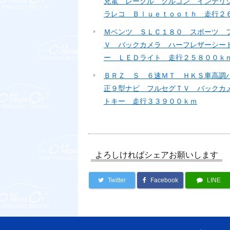
充電 レークル クルコン インテリ
ラレコ Ｂｌｕｅｔｏｏｔｈ 走行２
Ｍベンツ ＳＬＣ１８０ スポーツ 
Ｖ バックカメラ ハーフレザーシー
ー ＬＥＤライト 走行２５８００ｋ
ＢＲＺ Ｓ ６速ＭＴ ＨＫＳ車高調
正９型ナビ フルセグＴＶ バックカ
トキー 走行３３９００ｋｍ
よろしければシェアお願いします
Twitter
Facebook
LINE