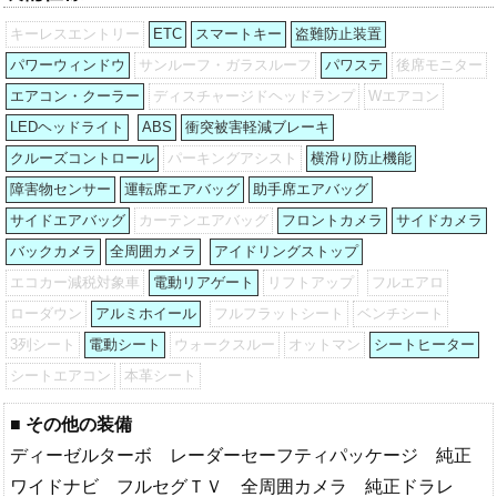
キーレスエントリー
ETC
スマートキー
盗難防止装置
パワーウィンドウ
サンルーフ・ガラスルーフ
パワステ
後席モニター
エアコン・クーラー
ディスチャージドヘッドランプ
Wエアコン
LEDヘッドライト
ABS
衝突被害軽減ブレーキ
クルーズコントロール
パーキングアシスト
横滑り防止機能
障害物センサー
運転席エアバッグ
助手席エアバッグ
サイドエアバッグ
カーテンエアバッグ
フロントカメラ
サイドカメラ
バックカメラ
全周囲カメラ
アイドリングストップ
エコカー減税対象車
電動リアゲート
リフトアップ
フルエアロ
ローダウン
アルミホイール
フルフラットシート
ベンチシート
3列シート
電動シート
ウォークスルー
オットマン
シートヒーター
シートエアコン
本革シート
■ その他の装備
ディーゼルターボ レーダーセーフティパッケージ 純正
ワイドナビ フルセグＴＶ 全周囲カメラ 純正ドラレ