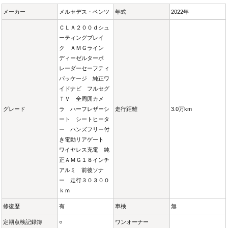
メーカー
メルセデス・ベンツ
年式
2022年
ＣＬＡ２００ｄシュ
ーティングブレイ
ク ＡＭＧライン
ディーゼルターボ
レーダーセーフティ
パッケージ 純正ワ
イドナビ フルセグ
ＴＶ 全周囲カメ
グレード
ラ ハーフレザーシ
走行距離
3.0万km
ート シートヒータ
ー ハンズフリー付
き電動リアゲート
ワイヤレス充電 純
正ＡＭＧ１８インチ
アルミ 前後ソナ
ー 走行３０３００
ｋｍ
修復歴
有
車検
無
定期点検記録簿
○
ワンオーナー