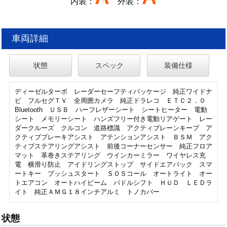
内装：
外装：
車両詳細
状態
スペック
装備仕様
ディーゼルターボ レーダーセーフティパッケージ 純正ワイドナ
ビ フルセグＴＶ 全周囲カメラ 純正ドラレコ ＥＴＣ２．０
Bluetooth ＵＳＢ ハーフレザーシート シートヒーター 電動
シート メモリーシート ハンズフリー付き電動リアゲート レー
ダークルーズ クルコン 道路標識 アクティブレーンキープ ア
クティブブレーキアシスト アテンションアシスト ＢＳＭ アク
ティブステアリングアシスト 前後コーナーセンサー 純正フロア
マット 革巻きステアリング ウインカーミラー ワイヤレス充
電 横滑り防止 アイドリングストップ サイドエアバック スマ
ートキー プッシュスタート ＳＯＳコール オートライト オー
トエアコン オートハイビーム パドルシフト ＨＵＤ ＬＥＤラ
イト 純正ＡＭＧ１８インチアルミ トノカバー
状態