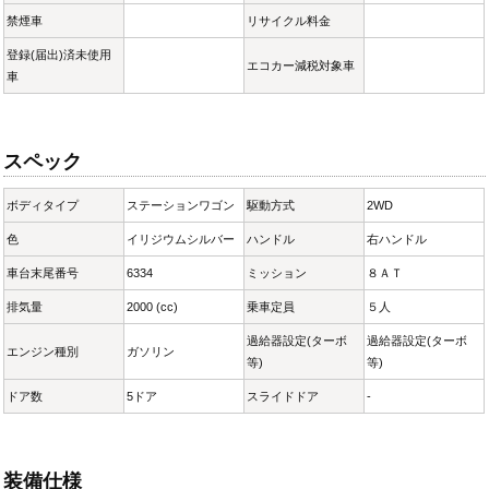
禁煙車
リサイクル料金
登録(届出)済未使用
エコカー減税対象車
車
スペック
ボディタイプ
ステーションワゴン
駆動方式
2WD
色
イリジウムシルバー
ハンドル
右ハンドル
車台末尾番号
6334
ミッション
８ＡＴ
排気量
2000 (cc)
乗車定員
５人
過給器設定(ターボ
過給器設定(ターボ
エンジン種別
ガソリン
等)
等)
ドア数
5ドア
スライドドア
-
装備仕様