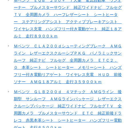
Ｍベンツ ＥＱＢ ２５０＋ ７人乗 電気自動車 ワンオ
ーナー ブルメスターサウンド 純正ワイドナビ フルセグ
ＴＶ 全周囲カメラ ハーフレザーシート シートヒータ
ー ステアリングアシスト アクティブブレーキアシスト
ワイヤレス充電 ハンズフリー付き電動ゲート 純正１８ア
ルミ 走行８９００ｋｍ
Ｍベンツ ＣＬＡ２００ｄシューティングブレーク ＡＭＧ
ライン レザーエクスクルーシブＰＫＧ パノラミックサン
ルーフ 純正ナビ フルセグ 全周囲カメラ ＥＴＣ２．
０ 本革シート シートヒーター メモリーシート ハンズ
フリー付き電動リアゲート ワイヤレス充電 ＨＵＤ 前後
ソナー ＡＭＧ１８アルミ 走行３５９００ｋｍ
Ｍベンツ ＧＬＢ２００ｄ ４マチック ＡＭＧライン 後
期型 サンルーフ ＡＭＧラインパッケージ レザーエクス
クルーシブパッケージ 純正ワイドナビ フルセグＴＶ 全
周囲カメラ ブルメスターサウンド ＥＴＣ 純正前後ドラ
レコ 赤黒本革シート シートヒーター ハンズフリー電動
ゲート 走行６５００ｋｍ