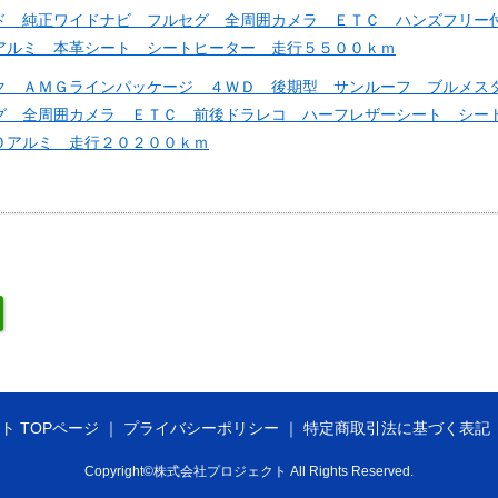
ド 純正ワイドナビ フルセグ 全周囲カメラ ＥＴＣ ハンズフリー
アルミ 本革シート シートヒーター 走行５５００ｋｍ
ク ＡＭＧラインパッケージ ４ＷＤ 後期型 サンルーフ ブルメス
グ 全周囲カメラ ＥＴＣ 前後ドラレコ ハーフレザーシート シー
０アルミ 走行２０２００ｋｍ
ト TOPページ
プライバシーポリシー
特定商取引法に基づく表記
Copyright©株式会社プロジェクト All Rights Reserved.