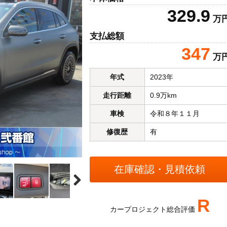
329.9
万
支払総額
347
万
年式
2023年
走行距離
0.9万km
車検
令和８年１１月
修復歴
有
R
カープロジェクト総合評価