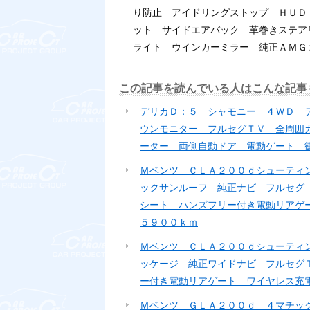
り防止 アイドリングストップ ＨＵＤ
ット サイドエアバック 革巻きステア
ライト ウインカーミラー 純正ＡＭＧ
この記事を読んでいる人はこんな記事
デリカＤ：５ シャモニー ４ＷＤ 
ウンモニター フルセグＴＶ 全周囲
ーター 両側自動ドア 電動ゲート 
Ｍベンツ ＣＬＡ２００ｄシューティ
ックサンルーフ 純正ナビ フルセグ
シート ハンズフリー付き電動リアゲ
５９００ｋｍ
Ｍベンツ ＣＬＡ２００ｄシューティ
ッケージ 純正ワイドナビ フルセグ
ー付き電動リアゲート ワイヤレス充
Ｍベンツ ＧＬＡ２００ｄ ４マチッ