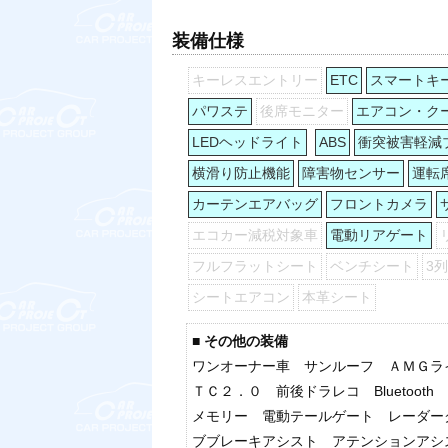
装備仕様
キーレスエントリー
ETC
スマートキ
パワステ
後席モニター
エアコン・ク
LEDヘッドライト
ABS
衝突被害軽減
横滑り防止機能
障害物センサー
運転
カーテンエアバッグ
フロントカメラ
エコカー減税対象車
電動リアゲート
フルフラットシート
ベンチシート
3
シートエアコン
本革シート
■ その他の装備
ワンオーナー車 サンルーフ ＡＭＧラ
ＴＣ２．０ 前後ドラレコ Bluetoo
メモリー 電動テールゲート レーダー
ブブレーキアシスト アテンションアシ