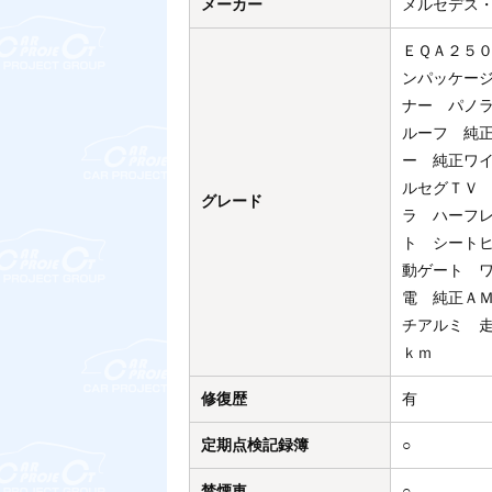
メーカー
メルセデス
ＥＱＡ２５
ンパッケー
ナー パノ
ルーフ 純
ー 純正ワ
ルセグＴＶ
グレード
ラ ハーフ
ト シート
動ゲート 
電 純正Ａ
チアルミ 
ｋｍ
修復歴
有
定期点検記録簿
○
禁煙車
○