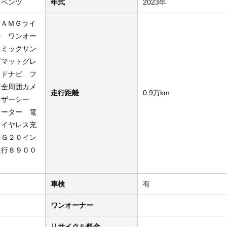
・ベンツ
年式
2023年
０ＡＭＧライ
ジ ワンオー
ラミックサン
正マットグレ
イドナビ フ
 全周囲カメ
走行距離
0.9万km
レザーシー
ヒーター 電
ワイヤレス充
ＭＧ２０イン
走行８９００
車検
有
ワンオーナー
リサイクル料金