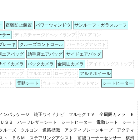
ー
盗難防止装置
パワーウィンドウ
サンルーフ・ガラスルーフ
ーラー
ディスチャージドヘッドランプ
Wエアコン
ブレーキ
クルーズコントロール
パーキングアシスト
席エアバッグ
助手席エアバッグ
サイドエアバッグ
サイドカメラ
バックカメラ
全周囲カメラ
アイドリングストップ
リフトアップ
フルエアロ
ローダウン
アルミホイール
列シート
電動シート
ウォークスルー
オットマン
シートヒーター
インパッケージ 純正ワイドナビ フルセグＴＶ 全周囲カメラ Ｅ
th ＵＳＢ ハーフレザーシート シートヒーター 電動シート シート
クルーズ クルコン 道路標識 アクティブレーンキープ アクティ
スト ＢＳＭ ステアリングアシスト 前後コーナーセンサー 横滑