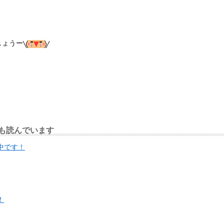
しょうー
も読んでいます
ん中です！
！