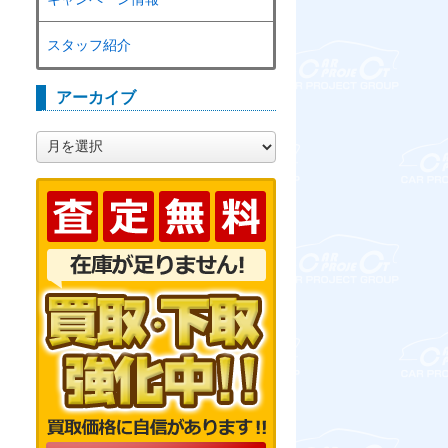
スタッフ紹介
アーカイブ
ア
ー
カ
イ
ブ