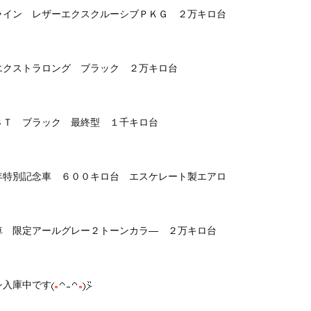
ライン レザーエクスクルーシブＰＫＧ ２万キロ台
エクストラロング ブラック ２万キロ台
ＳＴ ブラック 最終型 １千キロ台
年特別記念車 ６００キロ台 エスケレート製エアロ
車 限定アールグレー２トーンカラ― ２万キロ台
シ入庫中です