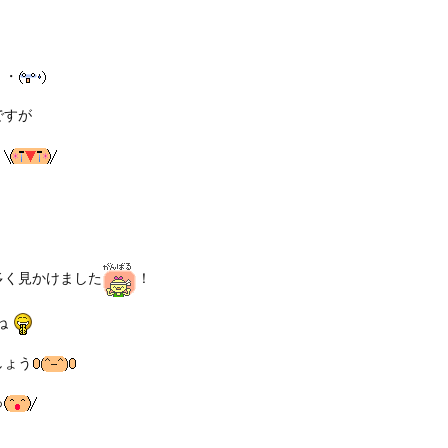
・・
ですが
。
多く見かけました
！
ね
しょう
っ