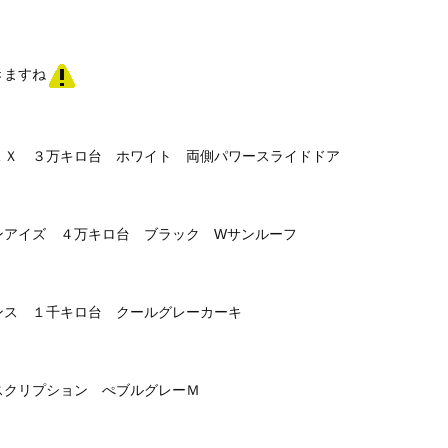
きますね
ＥＸ ３万キロ台 ホワイト 両側パワースライドドア
ンアイズ ４万キロ台 ブラック Wサンルーフ
ンス １千キロ台 クールグレーカーキ
スクリプション ぺブルグレーＭ