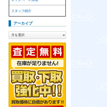
スタッフ紹介
アーカイブ
ア
ー
カ
イ
ブ