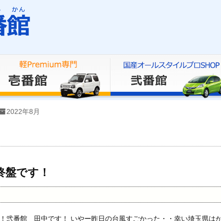
2022年8月
も終盤です！
！弐番館 田中です！ いやー昨日の台風すごかった・・幸い埼玉県は