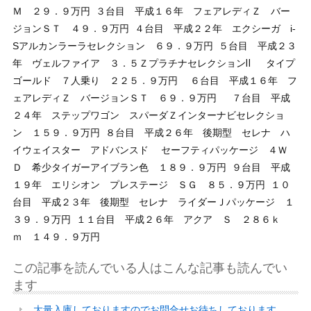
Ｍ ２９．９万円
３台目 平成１６年 フェアレディＺ バー
ジョンＳＴ ４９．９万円
４台目 平成２２年 エクシーガ i-
Sアルカンラーラセレクション ６９．９万円
５台目 平成２３
年 ヴェルファイア ３．５ＺプラチナセレクションⅡ
タイプ
ゴールド ７人乗り ２２５．９万円 ６台目 平成１６年 フ
ェアレディＺ バージョンＳＴ ６９．９万円
７台目 平成
２４年 ステップワゴン スパーダＺインターナビセレクショ
ン １５９．９万円
８台目 平成２６年 後期型 セレナ ハ
イウェイスター アドバンスド セーフティパッケージ ４Ｗ
Ｄ 希少タイガーアイブラン色 １８９．９万円
９台目 平成
１９年 エリシオン プレステージ ＳＧ ８５．９万円
１０
台目 平成２３年 後期型 セレナ ライダーＪパッケージ １
３９．９万円
１１台目 平成２６年 アクア Ｓ ２８６ｋ
ｍ １４９．９万円
この記事を読んでいる人はこんな記事も読んでい
ます
大量入庫しておりますのでお問合せお待ちしております