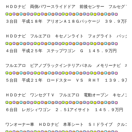
ＨＤＤナビ　両側パワースライドドア　前後センサー　フルセグＴ
３台目　平成１８年　アリオンＡ１８Ｇパッケージ　３９．９万円
ＨＤＤナビ　フルエアロ　キセノンライト　フォグライト　バック
４台目　平成２５年　ステップワゴン　Ｇ　１４５．９万円
フルエアロ　ピアノブラックインテリアパネル　メモリーナビ　本
５台目　平成２１年　ロードスター　ＶＳ　ＲＨＴ　１３９．９万
ＨＤＤナビ　ワンセグＴＶ　フルエアロ　電動オープン　キセノン
６台目　レガシィワゴン　２．５iアイサイト　１４５．９万円
ワンオーナー車　ＨＤＤナビ　本革シート　ＳＩドライブ　クルコ