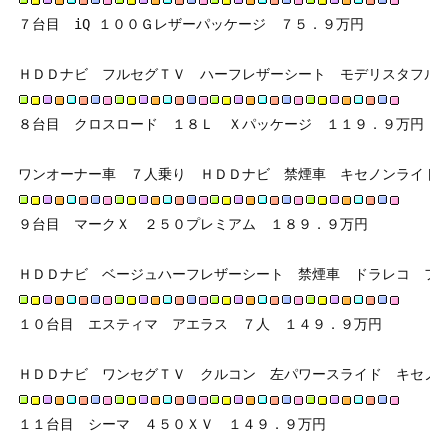
７台目　iQ １００Ｇレザーパッケージ　７５．９万円
ＨＤＤナビ　フルセグＴＶ　ハーフレザーシート　モデリスタフル
８台目　クロスロード　１８Ｌ　Ｘパッケージ　１１９．９万円
ワンオーナー車　７人乗り　ＨＤＤナビ　禁煙車　キセノンライト
９台目　マークＸ　２５０プレミアム　１８９．９万円
ＨＤＤナビ　ベージュハーフレザーシート　禁煙車　ドラレコ　フ
１０台目　エスティマ　アエラス　７人　１４９．９万円　
ＨＤＤナビ　ワンセグＴＶ　クルコン　左パワースライド　キセノ
１１台目　シーマ　４５０ＸＶ　１４９．９万円　