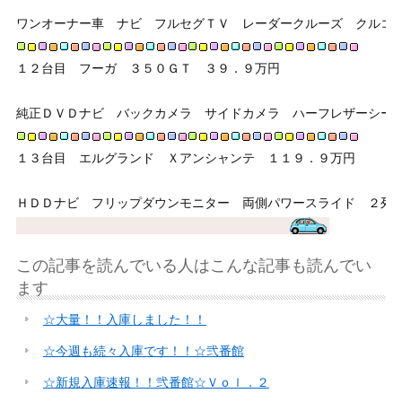
ワンオーナー車　ナビ　フルセグＴＶ　レーダークルーズ　クルコ
１２台目　フーガ　３５０ＧＴ　３９．９万円
純正ＤＶＤナビ　バックカメラ　サイドカメラ　ハーフレザーシー
１３台目　エルグランド　Ｘアンシャンテ　１１９．９万円　
ＨＤＤナビ　フリップダウンモニター　両側パワースライド　２列
この記事を読んでいる人はこんな記事も読んでい
ます
☆大量！！入庫しました！！
☆今週も続々入庫です！！☆弐番館
☆新規入庫速報！！弐番館☆Ｖｏｌ．２