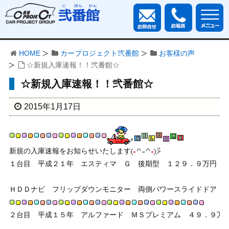
HOME
カープロジェクト弐番館
お客様の声
☆新規入庫速報！！弐番館☆
☆新規入庫速報！！弐番館☆
2015年1月17日
新規の入庫速報をお知らせいたします
１台目　平成２１年　エスティマ　Ｇ　後期型　１２９．９万円　
ＨＤＤナビ　フリップダウンモニター　両側パワースライドドア　
２台目　平成１５年　アルファード　ＭＳプレミアム　４９．９万