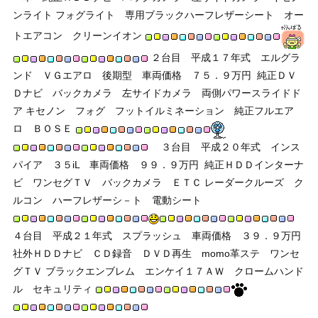
ンライト フォグライト 専用ブラックハーフレザーシート オー
トエアコン クリーンイオン
２台目 平成１７年式 エルグラ
ンド ＶＧエアロ 後期型 車両価格 ７５．９万円
純正ＤＶ
Ｄナビ バックカメラ 左サイドカメラ 両側パワースライドド
ア キセノン フォグ フットイルミネーション 純正フルエア
ロ ＢＯＳＥ
３台目 平成２０年式 インス
パイア ３５iL 車両価格 ９９．９万円
純正ＨＤＤインターナ
ビ ワンセグＴＶ バックカメラ ＥＴＣ レーダークルーズ ク
ルコン ハーフレザーシ－ト 電動シート
４台目 平成２１年式 スプラッシュ 車両価格 ３９．９万円
社外ＨＤＤナビ ＣＤ録音 ＤＶＤ再生 momo革ステ ワンセ
グＴＶ ブラックエンブレム エンケイ１７ＡＷ クロームハンド
ル セキュリティ