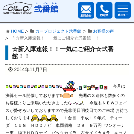
HOME
カープロジェクト弐番館
お客様の声
☆新入庫速報！！一気にご紹介☆弐番館！！
☆新入庫速報！！一気にご紹介☆弐番
館！！
2014年11月7日
今月は
決算セール開催しております
先週の３連休も数多くの
お客様よりご来場いただきました
今週もＮＥＷフェイ
スが勢ぞろいしておりますので是非明日明後日でのご来場 お待ち
しております
１台目 平成１９年式 ティー
ダ １５Ｇ ＨＤＤナビ 車両価格 ２９．９万円
ワンオーナ
ー車 純正ＨＤＤナビ バックカメラ 左サイドカメラ キセノ