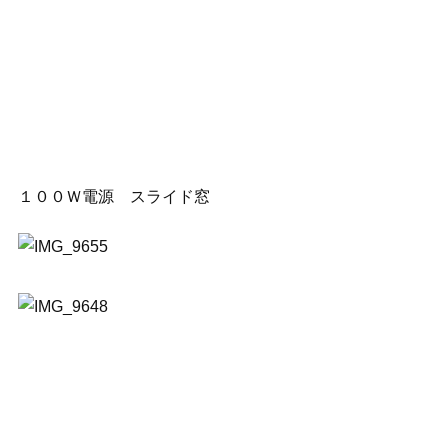
１００Ｗ電源 スライド窓