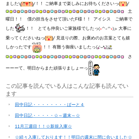
ました
！！ ご納車まで楽しみにお待ちくださいっ
土
曜日！！ 僕の担当をさせて頂いたF様！！
アイシス ご納車で
した
！！ とても仲良いご家族様でしたっ
大事に
乗ってくださいねっ
見送りの際、お褒めのお言葉とても嬉
しかったです
！！ 有難う御座いましたっ
さ
ーーーて、明日からまた頑張りましょーっ
この記事を読んでいる人はこんな記事も読んでい
ます
田中日記・・・・・・・・ぱーと４
田中日記・・・・・☆～週末～☆
11月三週目！！☆新規入庫☆
☆続々入庫しております！！明日の週末に間に合いました☆