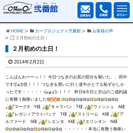
HOME
カープロジェクト弐番館
お客様の声
２月初めの土日！
２月初めの土日！
2014年2月2日
こんばんわーーっ！！ 今日つなぎのお尻の部分を裂いた、、田中
です
笑！！！ つなぎを買いに行く道中がとても恥ずかしか
ったです・・・・・
！！！ 昨日&今日と沢山のご成約誠
に有難う御座いました
マークX Y様
キャラバン T様
ウィッシュ A様
レガシィアウトバック T様
ストリーム K様
ア
ルファード S様
シエンタ K様
エリシオン N様
・・・・・・本当に有難う御座い