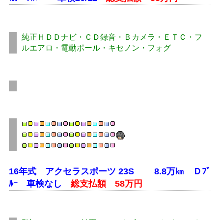
純正ＨＤＤナビ・ＣＤ録音・Ｂカメラ・ＥＴＣ・フ
ルエアロ・電動ポール・キセノン・フォグ
16年式 アクセラスポーツ 23S 8.8万㎞ Ｄﾌﾞ
ﾙｰ 車検なし
総支払額 58万円