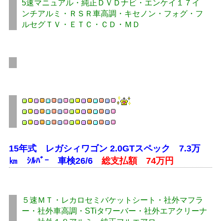
5速マニュアル・純正ＤＶＤナビ・エンケイ１７イ
ンチアルミ・ＲＳＲ車高調・キセノン・フォグ・フ
ルセグＴＶ・ＥＴＣ・ＣＤ・ＭＤ
15年式 レガシィワゴン 2.0GTスペック 7.3万
㎞ ｼﾙﾊﾞｰ 車検26/6
総支払額 74万円
５速ＭＴ・レカロセミバケットシート・社外マフラ
ー・社外車高調・STiタワーバー・社外エアクリーナ