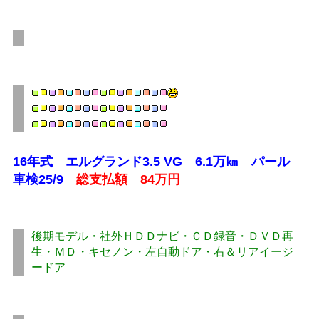
16年式 エルグランド3.5 VG 6.1万㎞ パール
車検25/9
総支払額 84万円
後期モデル・社外ＨＤＤナビ・ＣＤ録音・ＤＶＤ再
生・ＭＤ・キセノン・左自動ドア・右＆リアイージ
ードア