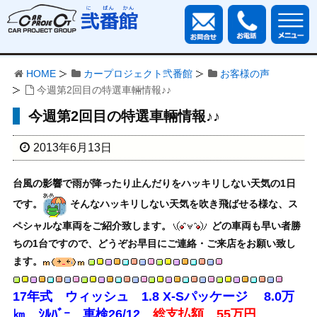
HOME
カープロジェクト弐番館
お客様の声
今週第2回目の特選車輛情報♪♪
今週第2回目の特選車輛情報♪♪
2013年6月13日
台風の影響で雨が降ったり止んだりをハッキリしない天気の1日
です。
そんなハッキリしない天気を吹き飛ばせる様な、ス
ペシャルな車両をご紹介致します。
どの車両も早い者勝
ちの1台ですので、どうぞお早目にご連絡・ご来店をお願い致し
ます。
17年式 ウィッシュ 1.8 X-Sパッケージ 8.0万
㎞ ｼﾙﾊﾞｰ 車検26/12
総支払額 55万円