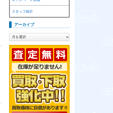
スタッフ紹介
アーカイブ
ア
ー
カ
イ
ブ