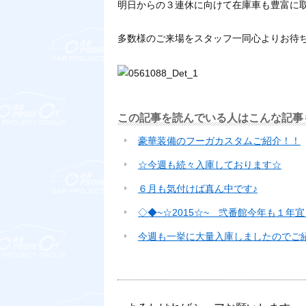
明日からの３連休に向けて在庫車も豊富に
多数様のご来場をスタッフ一同心よりお待
この記事を読んでいる人はこんな記事
豪華装備のフーガカスタムご紹介！！
☆今週も続々入庫しております☆
６月も気付けば真ん中です♪
◇◆~☆2015☆~ 弐番館今年も１年
今週も一挙に大量入庫しましたのでご