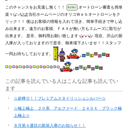
このチャンスをお見逃し無く！！
オートローン審査も簡単
楽々
当社ホームページのオリコＷｅｂオートローンをク
リック！！ 後はお客様の情報を入れて頂き、簡単手続きで申し込
み出来ます。遠方のお客様、ＦＡＸが無い方もスムーズに取引が
出来ます。 是非、御利用お願い致します
現在、沢山の新
入庫が入っておりますので是非、御来場下さいませ！！スタッフ
一同お待ちしております。
この記事を読んでいる人はこんな記事も読んでい
ます
☆超稀少！！プレミアムスタイリッシュシルバー☆
☆極上極上 ２０系 アルファード ２４０Ｘ ブラック極
上極上☆
８月第４週目の新規入庫のお知らせ！！