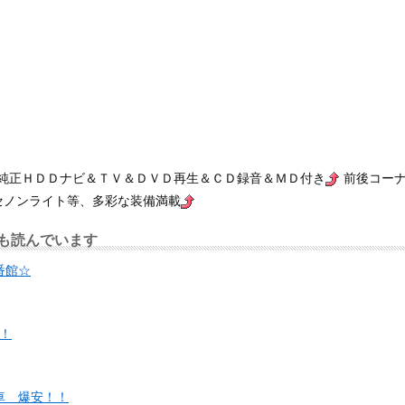
純正ＨＤＤナビ＆ＴＶ＆ＤＶＤ再生＆ＣＤ録音＆ＭＤ付き
前後コー
セノンライト等、多彩な装備満載
も読んでいます
番館☆
！
車 爆安！！