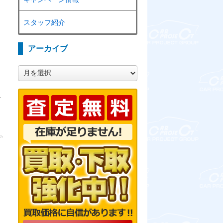
スタッフ紹介
アーカイブ
ア
ー
カ
ナ
イ
ブ