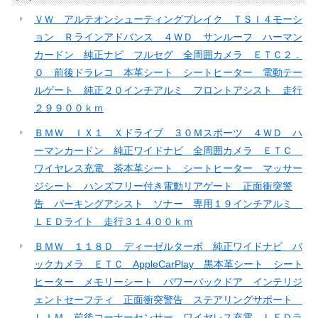
ＶＷ アルテオンシューティングブレイク ＴＳＩ４モーシ
ョン Ｒラインアドバンス ４ＷＤ サンルーフ ハーマン
カードン 純正ナビ フルセグ 全周囲カメラ ＥＴＣ２．
０ 前後ドラレコ 本革シート シートヒーター 電動テー
ルゲート 純正２０インチアルミ フロントアシスト 走行
２９９００ｋｍ
ＢＭＷ ＩＸ１ Ｘドライブ ３０Ｍスポーツ ４ＷＤ ハ
ーマンカードン 純正ワイドナビ 全周囲カメラ ＥＴＣ
ワイヤレス充電 茶本革シート シートヒーター マッサー
ジシート ハンズフリー付き電動リアゲート 正面衝突警
告 パーキングアシスト ソナー 専用１９インチアルミ
ＬＥＤライト 走行３１４００ｋｍ
ＢＭＷ １１８Ｄ ディーゼルターボ 純正ワイドナビ バ
ックカメラ ＥＴＣ AppleCarPlay 黒本革シート シート
ヒーター メモリーシート パワーバックドア インテリジ
ェントセーフティ 正面衝突警告 ステアリングサポート
ＬＩＭ 前後コーナーセンサー ワイヤレス充電 ＬＥＤラ