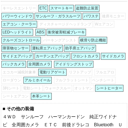
キーレスエントリー
ETC
スマートキー
盗難防止装置
パワーウィンドウ
サンルーフ・ガラスルーフ
パワステ
後席モニター
エアコン・クーラー
ディスチャージドヘッドランプ
Wエアコン
LEDヘッドライト
ABS
衝突被害軽減ブレーキ
クルーズコントロール
パーキングアシスト
横滑り防止機能
障害物センサー
運転席エアバッグ
助手席エアバッグ
サイドエアバッグ
カーテンエアバッグ
フロントカメラ
サイドカメラ
バックカメラ
全周囲カメラ
アイドリングストップ
エコカー減税対象車
電動リアゲート
リフトアップ
フルエアロ
ローダウン
アルミホイール
フルフラットシート
ベンチシート
3列シート
電動シート
ウォークスルー
オットマン
シートヒーター
シートエアコン
本革シート
■ その他の装備
４ＷＤ サンルーフ ハーマンカードン 純正ワイドナ
ビ 全周囲カメラ ＥＴＣ 前後ドラレコ Bluetooth Ｕ