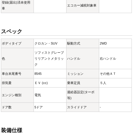
登録(届出)済未使用
エコカー減税対象車
車
スペック
ボディタイプ
クロカン・SUV
駆動方式
2WD
ソフィストグレーブ
色
リリアントメタリッ
ハンドル
右ハンドル
ク
車台末尾番号
8545
ミッション
その他ＡＴ
排気量
ＥＶ (cc)
乗車定員
５人
過給器設定(ターボ
エンジン種別
電気
等)
ドア数
5ドア
スライドドア
-
装備仕様