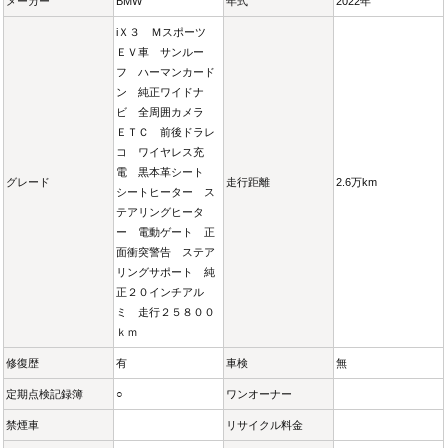
メーカー
BMW
年式
2022年
iＸ３ Ｍスポーツ
ＥＶ車 サンルー
フ ハーマンカード
ン 純正ワイドナ
ビ 全周囲カメラ
ＥＴＣ 前後ドラレ
コ ワイヤレス充
電 黒本革シート
グレード
走行距離
2.6万km
シートヒーター ス
テアリングヒータ
ー 電動ゲート 正
面衝突警告 ステア
リングサポート 純
正２０インチアル
ミ 走行２５８００
ｋｍ
修復歴
有
車検
無
定期点検記録簿
○
ワンオーナー
禁煙車
リサイクル料金