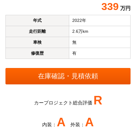
339
万円
年式
2022年
走行距離
2.6万km
車検
無
修復歴
有
R
カープロジェクト総合評価
A
A
内装：
外装：