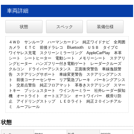
車両詳細
状態
スペック
装備仕様
４ＷＤ サンルーフ ハーマンカードン 純正ワイドナビ 全周囲
カメラ ＥＴＣ 前後ドラレコ Bluetooth ＵＳＢ タイプＣ
ワイヤレス充電 スクリーンミラーリング AppleCarPlay 本革
シート シートヒーター 電動シート メモリーシート ステアリ
ングヒーター ハンズフリー付き電動ゲート レーダークルーズ
クルコン ドライバーアシスタンス 正面衝突警告 車線逸脱警
告 ステアリングサポート 車線変更警告 ステアリングアシス
ト 前後コーナーセンサー リア緊急ブレーキ パーキングアシス
ト 交差点警告 純正フロアマット 革巻きステアリング スマー
トキー プッシュスタート ウインカーミラー 社外レーダー探知
機 オートライト オートエアコン オートワイパー 横滑り防
止 アイドリングストップ ＬＥＤライト 純正２０インチアル
ミ ルーフレール
状態