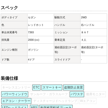
スペック
ボディタイプ
セダン
駆動方式
2WD
色
レッドホット
ハンドル
右ハンドル
車台末尾番号
7393
ミッション
８ＡＴ
排気量
2000 (cc)
乗車定員
４人
過給器設定(ターボ
過給器設定(ターボ
エンジン種別
ガソリン
等)
等)
ドア数
4ドア
スライドドア
-
装備仕様
キーレスエントリー
ETC
スマートキー
盗難防止装置
パワーウィンドウ
サンルーフ・ガラスルーフ
パワステ
後席モニター
エアコン・クーラー
ディスチャージドヘッドランプ
Wエアコン
LEDヘッドライト
ABS
衝突被害軽減ブレーキ