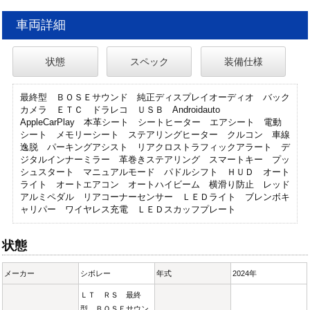
車両詳細
状態
スペック
装備仕様
最終型 ＢＯＳＥサウンド 純正ディスプレイオーディオ バック
カメラ ＥＴＣ ドラレコ ＵＳＢ Androidauto
AppleCarPlay 本革シート シートヒーター エアシート 電動
シート メモリーシート ステアリングヒーター クルコン 車線
逸脱 パーキングアシスト リアクロストラフィックアラート デ
ジタルインナーミラー 革巻きステアリング スマートキー プッ
シュスタート マニュアルモード パドルシフト ＨＵＤ オート
ライト オートエアコン オートハイビーム 横滑り防止 レッド
アルミペダル リアコーナーセンサー ＬＥＤライト ブレンボキ
ャリパー ワイヤレス充電 ＬＥＤスカッフプレート
状態
メーカー
シボレー
年式
2024年
ＬＴ ＲＳ 最終
型 ＢＯＳＥサウン