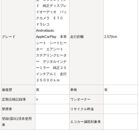
ド 純正ディスプレ
イオーディオ バッ
クカメラ ＥＴＣ
ドラレコ
Androidauto
グレード
AppleCarPlay 本革
走行距離
2.5万km
シート シートヒー
ター エアシート
ステアリングヒータ
ー デジタルインナ
ーミラー 純正２０
インチアルミ 走行
２５０００ｋｍ
修復歴
有
車検
有
定期点検記録簿
○
ワンオーナー
禁煙車
リサイクル料金
登録(届出)済未使用
エコカー減税対象車
車