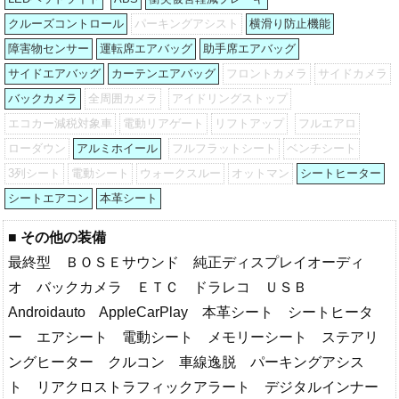
クルーズコントロール
パーキングアシスト
横滑り防止機能
障害物センサー
運転席エアバッグ
助手席エアバッグ
サイドエアバッグ
カーテンエアバッグ
フロントカメラ
サイドカメラ
バックカメラ
全周囲カメラ
アイドリングストップ
エコカー減税対象車
電動リアゲート
リフトアップ
フルエアロ
ローダウン
アルミホイール
フルフラットシート
ベンチシート
3列シート
電動シート
ウォークスルー
オットマン
シートヒーター
シートエアコン
本革シート
■ その他の装備
最終型 ＢＯＳＥサウンド 純正ディスプレイオーディ
オ バックカメラ ＥＴＣ ドラレコ ＵＳＢ
Androidauto AppleCarPlay 本革シート シートヒータ
ー エアシート 電動シート メモリーシート ステアリ
ングヒーター クルコン 車線逸脱 パーキングアシス
ト リアクロストラフィックアラート デジタルインナー