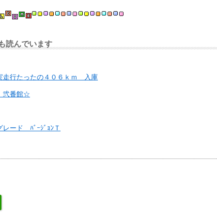
も読んでいます
実走行たったの４０６ｋｍ 入庫
！弐番館☆
ード ﾊﾞｰｼﾞｮﾝＴ