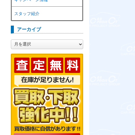
スタッフ紹介
アーカイブ
ア
ー
カ
イ
ブ