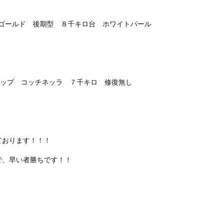
プゴールド 後期型 ８千キロ台 ホワイトパール
ポップ コッチネッラ ７千キロ 修復無し
ております！！！
で、早い者勝ちです！！