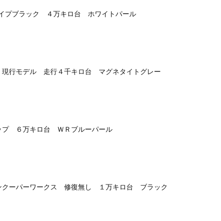
タイプブラック ４万キロ台 ホワイトパール
 現行モデル 走行４千キロ台 マグネタイトグレー
ップ ６万キロ台 ＷＲブルーパール
ンクーパーワークス 修復無し １万キロ台 ブラック