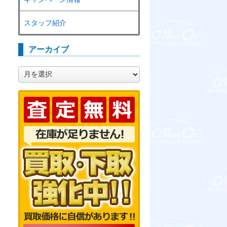
スタッフ紹介
アーカイブ
ア
ー
カ
イ
ブ