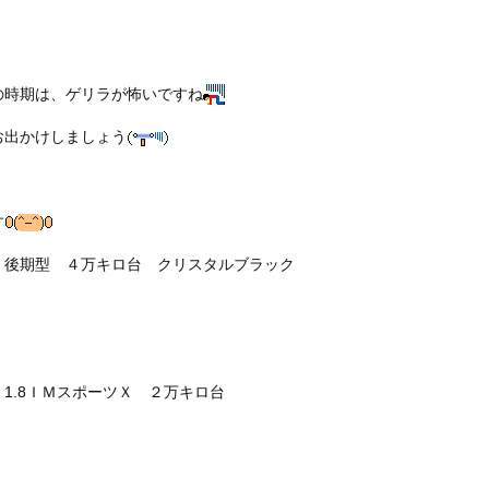
の時期は、ゲリラが怖いですね
お出かけしましょう
す
 後期型 ４万キロ台 クリスタルブラック
1.8ＩＭスポーツＸ ２万キロ台