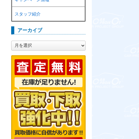
スタッフ紹介
アーカイブ
ア
ー
カ
イ
ブ