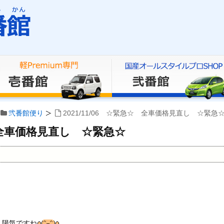
弐番館便り
2021/11/06 ☆緊急☆ 全車価格見直し ☆緊急
☆ 全車価格見直し ☆緊急☆
く陽気ですね