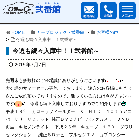
HOME
カープロジェクト弐番館
お客様の声
今週も続々入庫中！！弐番館～
今週も続々入庫中！！弐番館～
2015年7月7日
先週末も多数様のご来場誠にありがとうございます
大好評のサマーセール実施しております、遠方のお客様にも たく
さんご成約頂いておりますので、迷っている方には今がチャンス
です
今週も続々入庫しておりますのでご紹介します
平成１８年 カローラフィールダー Ｘ ＨＩＤ ４０ｔｈアニ
バーサリーリミテッド
純正ＤＶＤナビ バックカメラ ＤＶＤ
再生 キセノンライト 平成２６年 キューブ １５Ｘコダワリ
セレクション
純正ＳＤナビ フルセグＴＶ カプロンシー