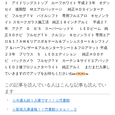
ト アイドリングストップ ルーフホワイト 平成２３年 オデッ
セイ 後期型 Ｍエアロパッケージ
純正ＨＤＤインターナ
ビ フルセグＴＶ パドルシフト 専用フルエアロ キセノンラ
イト スモークガラス施工済 純正１８インチアルミ 平成２７
年 アクア Ｇ Ｇ’Ｓ スーパーレッドＶ
ＬＥＤビーム 純
正ＳＤナビ フルセグＴＶ クルコン キセノンライト 専用エア
ロ＆１７ＡＷ＆リアスポ＆テール＆プッシュスタート＆シフトノ
ブ ＆ハーフレザー＆アルカンターラシート＆フロアマット 平成
２３年 プリウス Ｓ ＬＥＤエディション
純正ＨＤＤナ
ビ バックカメラ フルセグＴＶ カーテン＆サイドエアバック
ＬＥＤ２連プロジェクターライト 純正アルミ まだまだ入庫し
ていきますのでアップをお待ちくださいね
この記事を読んでいる人はこんな記事も読んでい
ます
☆今週も続々入庫です！！☆弐番館
☆新規入庫速報！！弐番館☆Ｖｏｌ．２