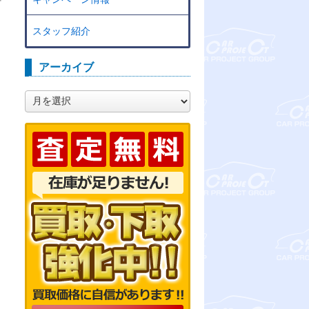
スタッフ紹介
ー
アーカイブ
ア
ー
カ
イ
ブ