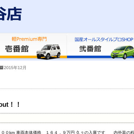
2015年12月
out！！
０００km 車両本体価格 １６４．９万円 久々の入庫です 内外装の