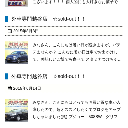
ございます！！！ 個人的にも大好きなお菓子で
す。 フワフワのカステラ生地に包まれた濃厚なカ
スタード そのまま常温で食べても美味しいのです
外車専門越谷店 ☆sold-out！！
が、 「冷蔵庫で冷やす」 「冷凍庫で凍らす」
「ちょ ...
2015年8月3日
みなさん、こんにちは暑い日が続きますが、バテ
テませんか？ こんなに暑い日は車でお出かけし
て、美味しいご飯でも食べて スタミナつけちゃい
ましょ！！！ そんなわけで新入庫のお知らせです
え～、すみません。 今回は私の個人的に好きなお
外車専門越谷店 ☆sold-out！！
車を紹介しちゃいます(笑) フィアット500S ツ
...
2015年6月14日
みなさん、こんにちはとってもお買い得な車が入
庫したので、超オススメしたくてブログをアップ
しちゃいました(笑) プジョー 508SW グリフ
車両本体価格 2,199,000円 平成23年 走行距離