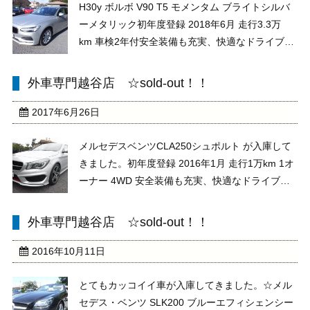
H30y ボルボ V90 T5 モメンタム ブライトシルバ
ーメタリック初年度登録 2018年6月 走行3.3万
km 車検2年付安全装備も充実、快適なドライブを
ご堪能ください！！ 現車確認、大歓迎です。皆様
のご来店お待ちしております。★★ お問い合わ
外車専門越谷店 ☆sold-out！！
せは お電話 メール お気軽に ...
2017年6月26日
メルセデスベンツCLA250シュポルト が入庫して
きました。初年度登録 2016年1月 走行1万km 1オ
ーナー 4WD 安全装備も充実、快適なドライブを
ご堪能ください！！ 現車確認、大歓迎です。皆
様のご来店お待ちしております。★★ お問い合
外車専門越谷店 ☆sold-out！！
わせは お電話 メール お気軽 ...
2016年10月11日
とてもカッコイイ車が入庫してきました。☆メル
セデス・ベンツ SLK200 ブルーエフィシェンシー