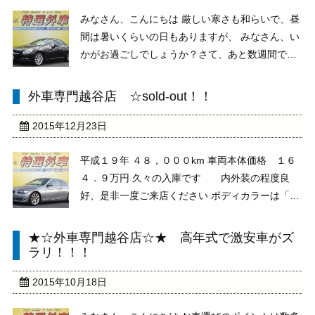
みなさん、こんにちは 厳しい寒さも和らいで、昼
間は暑いくらいの日もありますが、 みなさん、い
かがお過ごしでしょうか？さて、あと数週間で新
しい年度を迎えますので、 カープロジェクト越谷
店からも新年度にふさわしい新入庫情報、いっち
外車専門越谷店 ☆sold-out！！
ゃいま～～～す ここでご紹介した以外にも魅力的
なお車を ...
2015年12月23日
平成１９年 ４８，０００km 車両本体価格 １６
４．９万円 久々の入庫です 内外装の程度良
好、是非一度ご来店ください ボディカラーは「ス
ペースメタリックグレー」 内装はアイボリレザー
でとってもオシャレ オプションとして、 純正
★☆外車専門越谷店☆★ 高年式で激安車がズ
HDDナビ スマートキー ミラーETC パー ...
ラリ！！！
2015年10月18日