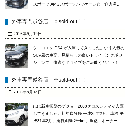
スポーツ AMGスポーツパッケージ☆ 迫力満
点、超目立ちますね～、オープン全開で颯爽と走
ってみてはいかがですか！現車確認、大歓迎！！
外車専門越谷店 ☆sold-out！！
皆様のご来店、お待ちしております。★★ お問
い合わ ...
2016年9月19日
シトロエン DS4 が入庫してきました。いま人気の
SUV風の車高、見晴らしの良いドライビングポジ
ションで、快適なドライブをご堪能ください！！
現車確認、大歓迎です。皆様のご来店お待ちして
おります。★★ お問い合わせは お電話 メー
外車専門越谷店 ☆sold-out！！
ル お気軽に ★★お電話：０４８－９６７－４
８２０e ...
2016年8月14日
ほぼ新車状態のプジョー2008クロスシティが入庫
してきました。初年度登録 平成28年2月、車検 平
成31年2月、走行距離 2千km。当然 1オーナーで
内外装もとても綺麗なコンディションです。新車