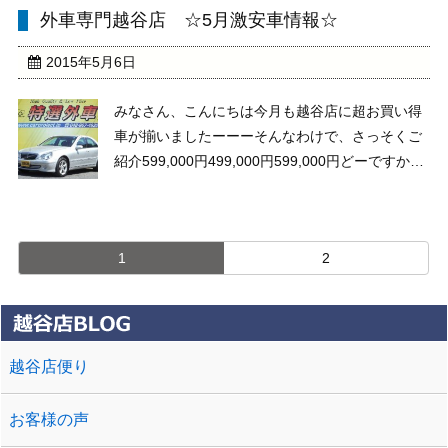
2.4万㌔オススメポイントが多すぎて、紹介するの
外車専門越谷店 ☆5月激安車情報☆
が大変なのです(笑) ・ワンオーナ ...
2015年5月6日
みなさん、こんにちは今月も越谷店に超お買い得
車が揃いましたーーーそんなわけで、さっそくご
紹介599,000円499,000円599,000円どーですかー
ベンツCクラスが！ ＶＷパサートが！ ジャガーＳ
タイプが！それぞれ人気車種で、更に激安です在
庫確認やお問い合わせはお気軽にします ...
1
2
越谷店便り
お客様の声