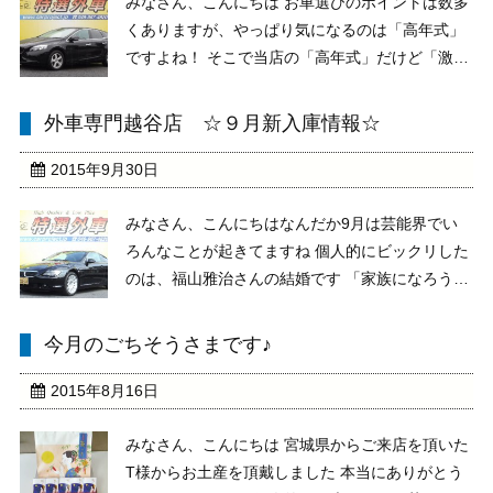
みなさん、こんにちは お車選びのポイントは数多
くありますが、やっぱり気になるのは「高年式」
ですよね！ そこで当店の「高年式」だけど「激
安」なお車をチョイスしてみました。 ボルボ
V40 T-4 ナビ＆セーフティパッケージ 平成26
外車専門越谷店 ☆９月新入庫情報☆
年 車両本体価格 1,999,000円 ボルボ V ...
2015年9月30日
みなさん、こんにちはなんだか9月は芸能界でい
ろんなことが起きてますね 個人的にビックリした
のは、福山雅治さんの結婚です 「家族になろう
よ」が本当にタイトル通りですね(笑)結婚したら
車はクーペがいいですよね！！！ そんなわけで、
今月のごちそうさまです♪
今回はやや強引にクーペ特集です(笑) BMW 630i
...
2015年8月16日
みなさん、こんにちは 宮城県からご来店を頂いた
T様からお土産を頂戴しました 本当にありがとう