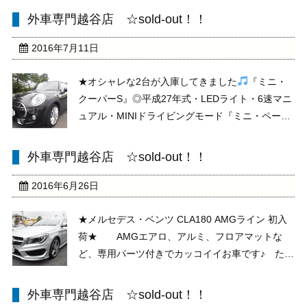
保証も残っていますので、保証継承も出来ます。
外車専門越谷店 ☆sold-out！！
ほぼ新車に近い状態ですので、その時にしか味 ...
2016年7月11日
★オシャレな2台が入庫してきました
『ミニ・
クーパーS』◎平成27年式・LEDライト・6速マニ
ュアル・MINIドライビングモード『ミニ・ペース
マン』◎平成25年式・1オーナー・6速オートマ・
13,000km 低走行車 ※2台とも街乗りにピッタリの
外車専門越谷店 ☆sold-out！！
お車です ...
2016年6月26日
★メルセデス・ベンツ CLA180 AMGライン 初入
荷★ AMGエアロ、アルミ、フロアマットな
ど、専用パーツ付きでカッコイイお車です♪ たく
さんのお問い合わせ、お待ちしております。
外車専門越谷店 ☆sold-out！！