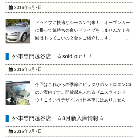
2016年5月7日
ドライブに快適なシーズン到来！！オープンカー
に乗って気持ちの良いドライブをしませんか！今
回はもってこいの２台をご紹介します。
↓ ↓ ↓ 『アウディ ＴＴ ロードスター
２.０』※２シーター 電動オープン 赤レザーシ
外車専門越谷店 ☆sold-out！！
ート HDDナビ ...
2016年5月7日
今回はこれからの季節にピッタリのシトロエンC3
のご案内です。開放感あふれるゼニスウィンド
ウ！こういうデザインは日本車にはありません
ね！さすがラテン系フランス車！現車確認大歓迎
です。お問い合わせ是非お待ちしております。
外車専門越谷店 ☆3月新入庫情報☆
2016年3月7日