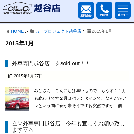
HOME
カープロジェクト越谷店
2015年1月
2015年1月
外車専門越谷店 ☆sold-out！！
2015年1月27日
みなさん、こんにちは早いもので、もうすぐ１月
も終わりです２月はバレンタインで、なんだかア
ッという間に春が来そうですね突然ですが、個人
的にオススメ車両のご紹介です！！ 平成22年 プ
ジョー 308 プレミアム 走行距離 2万㌔ 車検2
△▽外車専門越谷店 今年も宜しくお願い致し
年付き の走行距離なんと2万km内外装の程度バッ
ます▽△