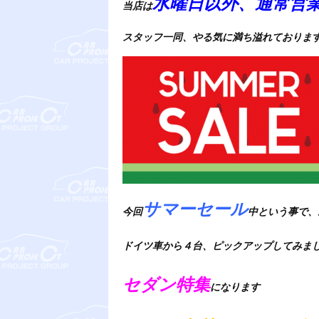
水曜日以外、通常営
当店は
スタッフ一同、やる気に満ち溢れております
サマーセール
今回
中という事で、
ドイツ車から４台、ピックアップしてみま
セダン特集
になります