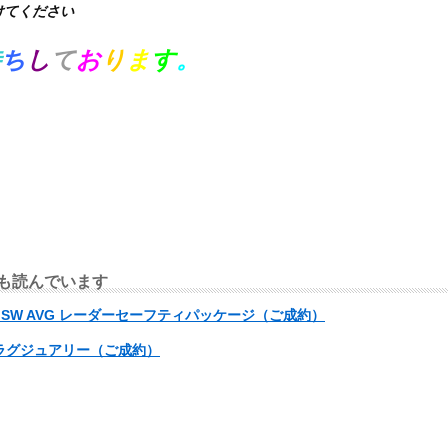
けてください
待
ち
し
て
お
り
ま
す
。
も読んでいます
 SW AVG レーダーセーフティパッケージ（ご成約）
iラグジュアリー（ご成約）