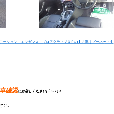
４モーション エレガンス プロアクティブＯＰの中古車｜グーネット中
、
車確認
にお越しください( •̀ ω •́ )✧
さい。