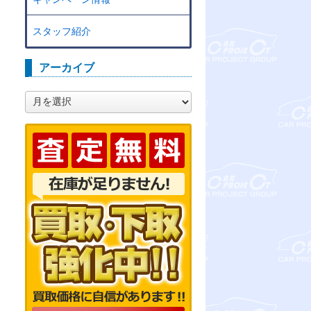
スタッフ紹介
アーカイブ
ア
ー
カ
イ
ブ