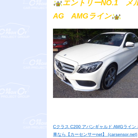
エントリーNO.1 
AG AMGライン
Cクラス C200 アバンギャルド AMGライン 赤
車なら【カーセンサーnet】 (carsensor.net)