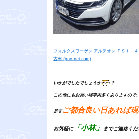
フォルクスワーゲン アルテオン ＴＳＩ 
古車 (goo-net.com)
いかがでしたでしょうか
？
この他にもお買い得車両多くありますので
ご都合良い日あれば現
是非
「小林」
お気軽に
までご連絡くだ