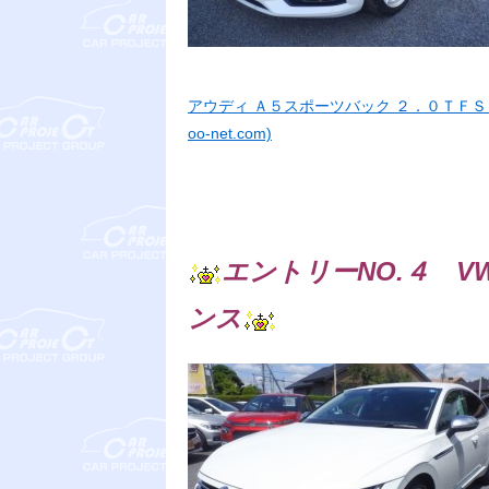
アウディ Ａ５スポーツバック ２．０ＴＦ
oo-net.com)
エントリーNO.４ VW
ンス