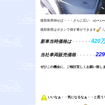
後部座席倒せば・・・さらに広い o(=•ェ•=
後部座席はボタンで倒す事ができます
420
新車当時価格は
・・・・・・
22
当社車両販売価格
・・・・・・
ぜひこの機会に、ご検討宜しくお願い致し
いいなぁ・・気になるなぁ・・と思う