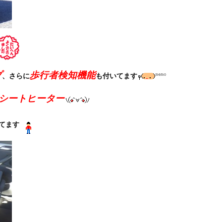
プ
歩行者検知機能
、さらに
も付いてます
シートヒーター
てます