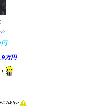
)m
万円
9.9万円
ます
そこのあなた