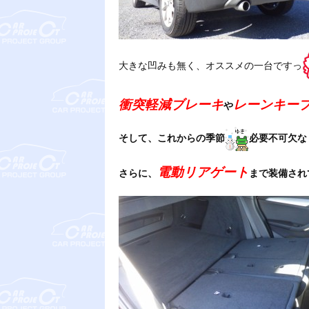
大きな凹みも無く、オススメの一台ですっ
衝突軽減ブレーキ
レーンキー
や
そして、これからの季節
必要不可欠な
電動リアゲート
さらに、
まで装備され