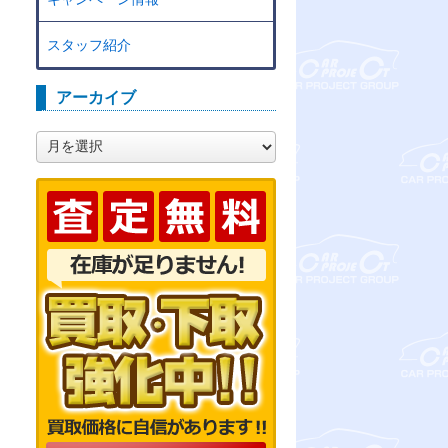
スタッフ紹介
アーカイブ
ア
ー
カ
イ
ブ