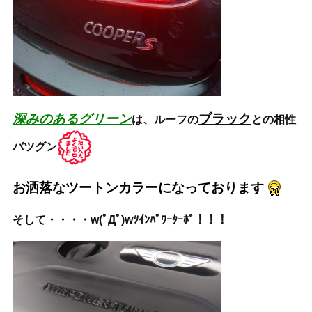
深みのあるグリーン
ブラック
は、ルーフの
との相性
バツグン
お洒落なツートンカラーになっております
そして・・・・w(ﾟДﾟ)wﾂｲﾝﾊﾟﾜｰﾀｰﾎﾞ！！！