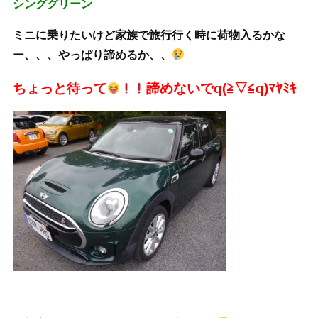
シンググリーン
ミニに乗りたいけど家族で旅行行く時に荷物入るかな
ー、、、やっぱり諦めるか、、
ちょっと待って
諦めないでq(≧▽≦q)ﾏﾔﾐｷ