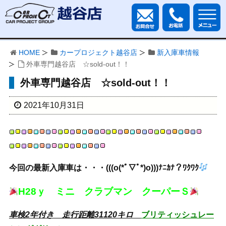
HOME
カープロジェクト越谷店
新入庫車情報
外車専門越谷店 ☆sold-out！！
外車専門越谷店 ☆sold-out！！
2021年10月31日
今回の最新入庫車は・・・(((o(*ﾟ▽ﾟ*)o)))ﾅﾆｶﾅ？ﾜｸﾜｸ
H28ｙ ミニ クラブマン クーパーＳ
車検2年付き 走行距離31120キロ
ブリティッシュレー