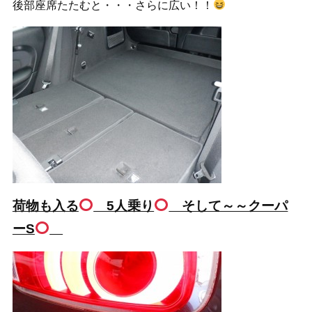
後部座席たたむと・・・さらに広い！！
荷物も入る
5人乗り
そして～～クーパ
ーS