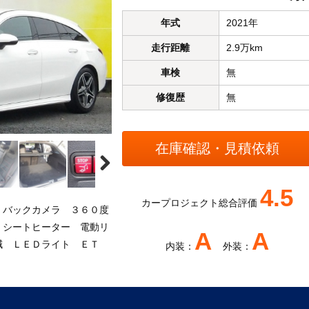
年式
2021年
走行距離
2.9万km
車検
無
修復歴
無
4.5
カープロジェクト総合評価
 バックカメラ ３６０度
 シートヒーター 電動リ
A
A
減 ＬＥＤライト ＥＴ
内装：
外装：