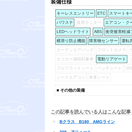
装備仕様
キーレスエントリー
ETC
スマートキ
パワステ
後席モニター
エアコン・ク
LEDヘッドライト
ABS
衝突被害軽減
横滑り防止機能
障害物センサー
運転
カーテンエアバッグ
フロントカメラ
エコカー減税対象車
電動リアゲート
フルフラットシート
ベンチシート
3
シートエアコン
本革シート
■ その他の装備
この記事を読んでいる人はこんな記事
Bクラス B180 AMGライン
208 アリュール