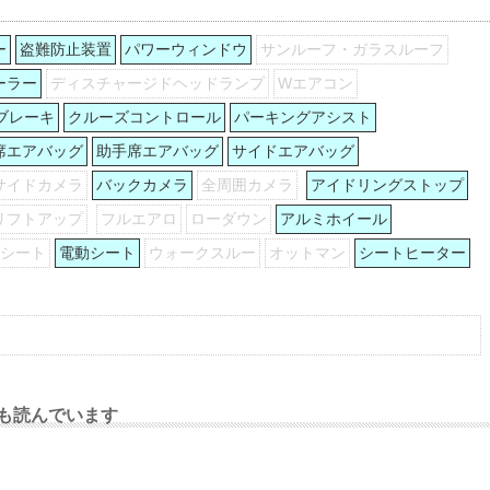
ー
盗難防止装置
パワーウィンドウ
サンルーフ・ガラスルーフ
ーラー
ディスチャージドヘッドランプ
Wエアコン
ブレーキ
クルーズコントロール
パーキングアシスト
席エアバッグ
助手席エアバッグ
サイドエアバッグ
サイドカメラ
バックカメラ
全周囲カメラ
アイドリングストップ
リフトアップ
フルエアロ
ローダウン
アルミホイール
列シート
電動シート
ウォークスルー
オットマン
シートヒーター
も読んでいます