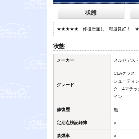
状態
★★★★★ 修復歴無し 程度良好！ 
状態
メーカー
メルセデス
CLAクラス 
シューティ
グレード
ク 4マチッ
イン
修復歴
無
定期点検記録簿
○
禁煙車
○