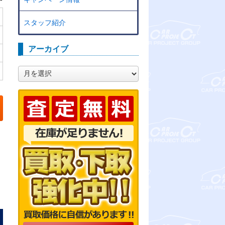
スタッフ紹介
アーカイブ
ア
ー
カ
イ
ブ