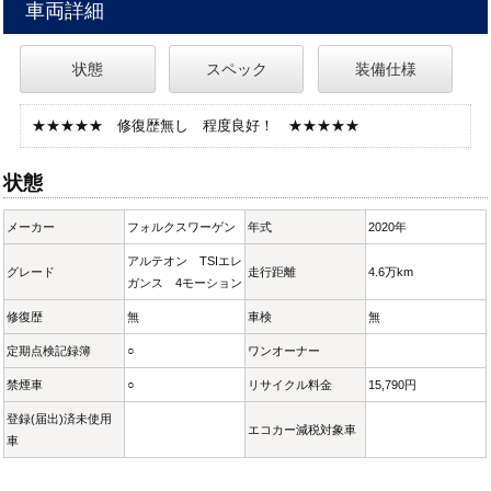
車両詳細
状態
スペック
装備仕様
★★★★★ 修復歴無し 程度良好！ ★★★★★
状態
メーカー
フォルクスワーゲン
年式
2020年
アルテオン TSIエレ
グレード
走行距離
4.6万km
ガンス 4モーション
修復歴
無
車検
無
定期点検記録簿
○
ワンオーナー
禁煙車
○
リサイクル料金
15,790円
登録(届出)済未使用
エコカー減税対象車
車