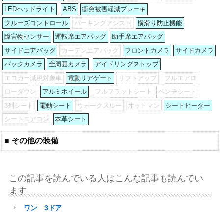
LEDヘッドライト
ABS
衝突被害軽減ブレーキ
クルーズコントロール
パーキングアシスト
横滑り防止機能
障害物センサー
運転席エアバッグ
助手席エアバッグ
サイドエアバッグ
カーテンエアバッグ
フロントカメラ
サイドカメラ
バックカメラ
全周囲カメラ
アイドリングストップ
エコカー減税対象車
電動リアゲート
リフトアップ
フルエアロ
ローダウン
アルミホイール
フルフラットシート
ベンチシート
3列シート
電動シート
ウォークスルー
オットマン
シートヒーター
シートエアコン
本革シート
■ その他の装備
この記事を読んでいる人はこんな記事も読んでい
ます
ワン 3ドア