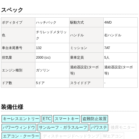
スペック
ボディタイプ
ハッチバック
駆動方式
4WD
チリレッドメタリッ
色
ハンドル
右ハンドル
ク
車台末尾番号
132
ミッション
7AT
排気量
2000 (cc)
乗車定員
5人
過給器設定(ターボ
過給器設定(ターボ
エンジン種別
ガソリン
等)
等)
ドア数
5ドア
スライドドア
-
装備仕様
キーレスエントリー
ETC
スマートキー
盗難防止装置
パワーウィンドウ
サンルーフ・ガラスルーフ
パワステ
後席モニター
エアコン・クーラー
ディスチャージドヘッドランプ
Wエアコン