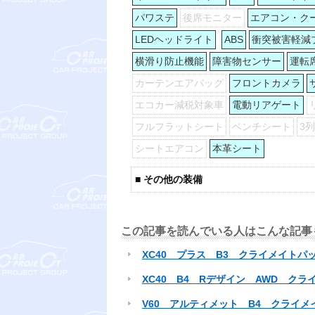
パワステ
後席モニター
エアコン・ク
LEDヘッドライト
ABS
衝突被害軽減
横滑り防止機能
障害物センサー
運転
カーテンエアバッグ
フロントカメラ
エコカー減税対象車
電動リアゲート
フルフラットシート
ベンチシート
3
シートエアコン
本革シート
■ その他の装備
この記事を読んでいる人はこんな記事
XC40 プラス B3 クライメイトパ
XC40 B4 Rデザイン AWD ク
V60 アルティメット B4 クライ