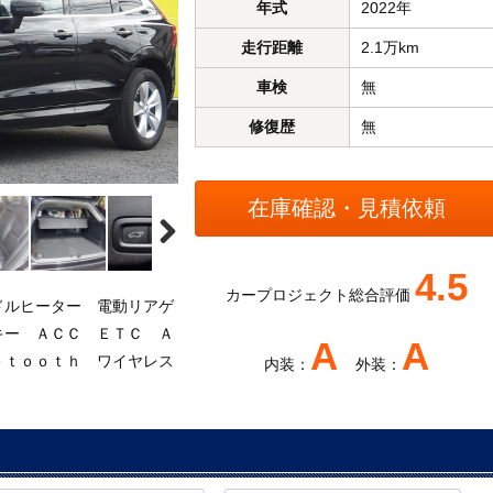
年式
2022年
走行距離
2.1万km
車検
無
修復歴
無
4.5
カープロジェクト総合評価
ドルヒーター 電動リアゲ
キー ＡＣＣ ＥＴＣ Ａ
A
A
ｅｔｏｏｔｈ ワイヤレス
内装：
外装：