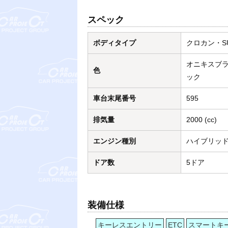
スペック
ボディタイプ
クロカン・S
オニキスブ
色
ック
車台末尾番号
595
排気量
2000 (cc)
エンジン種別
ハイブリッ
ドア数
5ドア
装備仕様
キーレスエントリー
ETC
スマートキ