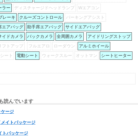
ーラー
ディスチャージドヘッドランプ
Wエアコン
ブレーキ
クルーズコントロール
パーキングアシスト
席エアバッグ
助手席エアバッグ
サイドエアバッグ
サイドカメラ
バックカメラ
全周囲カメラ
アイドリングストップ
リフトアップ
フルエアロ
ローダウン
アルミホイール
列シート
電動シート
ウォークスルー
オットマン
シートヒーター
も読んでいます
ッケージ
ライメイトパッケージ
メイトパッケージ