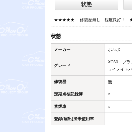
状態
★★★★★ 修復歴無し 程度良好！ 
状態
メーカー
ボルボ
XC60 プラ
グレード
ライメイト
修復歴
無
定期点検記録簿
○
禁煙車
○
登録(届出)済未使用車