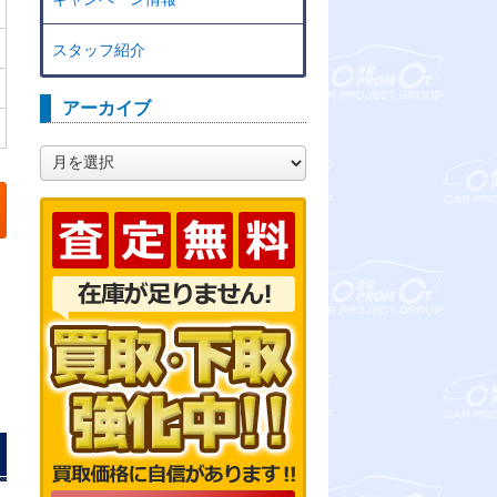
スタッフ紹介
アーカイブ
ア
ー
カ
イ
ブ