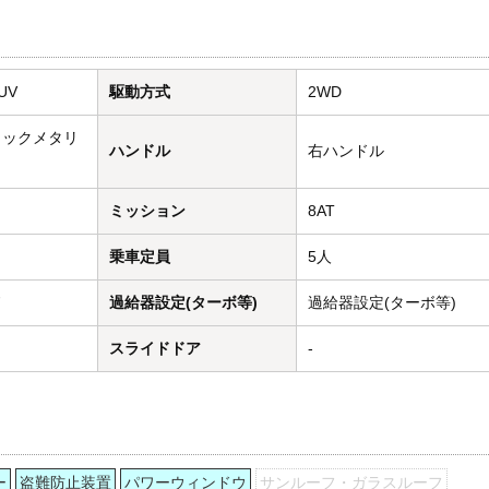
UV
駆動方式
2WD
ラックメタリ
ハンドル
右ハンドル
ミッション
8AT
乗車定員
5人
ド
過給器設定(ターボ等)
過給器設定(ターボ等)
スライドドア
-
ー
盗難防止装置
パワーウィンドウ
サンルーフ・ガラスルーフ