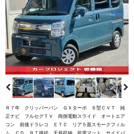
Ｒ７年 クリッパーバン ＧＸターボ ６型ＣＶＴ 純
正ナビ フルセグＴＶ 両側電動スライド オートエア
コン 前後ドラレコ ＥＴＣ リア５面スモークフィル
ム ＣＤ ＢＴ接続 天井収納 前席マット サイドバ