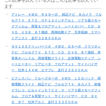
この記事を読んでいる人はこんな記事も読んでい
ます
アトレー ４ＷＤ ＲＳターボ 純正ナビ Ｂカメラ フル
セグＴＶ ＥＴＣ ＯＰ１２インチアルミ リア５面スモー
クフィルム 荷室＆フロアマット シートカバー ＣＤ Ｄ
ＶＤ ＵＳＢ ＢＴ接続 両側自動ドア 天井収納 スマー
トアシスト 走行３２８００Ｋｍ
ＮＶ１００クリッパーリオ ４ＷＤ Ｇターボ クラリオン
ナビ フルセグＴＶ ＥＴＣ ＣＤ ＤＶＤ ＢＴ接続 本
革巻きハンドル 両側電動スライド 左側電動ステップ シ
ートヒーター リアヒータ フロアマット サイドバイザ
ー 社外１４ＡＷ エマブレ 走行２３６００Ｋｍ
ピクシスバン クルーズターボ ４ＷＤ ＬＥＤパック 両
側電動スライド 純正ナビ フルセグＴＶ Ｂカメラ 前後
ドラレコ ビルトインＥＴＣ２．０ リア５面スモークフィ
ルム フロア＆荷室マット サイドバイザー ＣＤ ＤＶ
Ｄ ＢＴ 社外アルミ 走行２３３００Ｋｍ