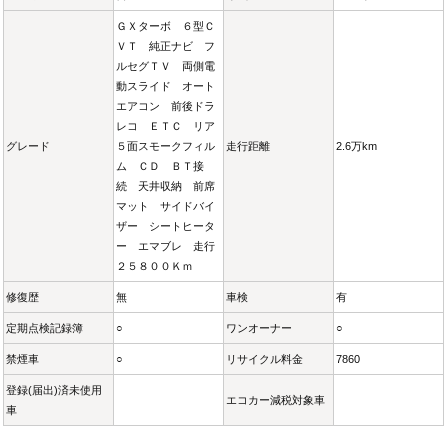
ＧＸターボ ６型Ｃ
ＶＴ 純正ナビ フ
ルセグＴＶ 両側電
動スライド オート
エアコン 前後ドラ
レコ ＥＴＣ リア
グレード
５面スモークフィル
走行距離
2.6万km
ム ＣＤ ＢＴ接
続 天井収納 前席
マット サイドバイ
ザー シートヒータ
ー エマブレ 走行
２５８００Ｋｍ
修復歴
無
車検
有
定期点検記録簿
○
ワンオーナー
○
禁煙車
○
リサイクル料金
7860
登録(届出)済未使用
エコカー減税対象車
車