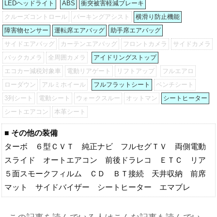
LEDヘッドライト
ABS
衝突被害軽減ブレーキ
クルーズコントロール
パーキングアシスト
横滑り防止機能
障害物センサー
運転席エアバッグ
助手席エアバッグ
サイドエアバッグ
カーテンエアバッグ
フロントカメラ
サイドカメラ
バックカメラ
全周囲カメラ
アイドリングストップ
エコカー減税対象車
電動リアゲート
リフトアップ
フルエアロ
ローダウン
アルミホイール
フルフラットシート
ベンチシート
3列シート
電動シート
ウォークスルー
オットマン
シートヒーター
シートエアコン
本革シート
■ その他の装備
ターボ ６型ＣＶＴ 純正ナビ フルセグＴＶ 両側電動
スライド オートエアコン 前後ドラレコ ＥＴＣ リア
５面スモークフィルム ＣＤ ＢＴ接続 天井収納 前席
マット サイドバイザー シートヒーター エマブレ