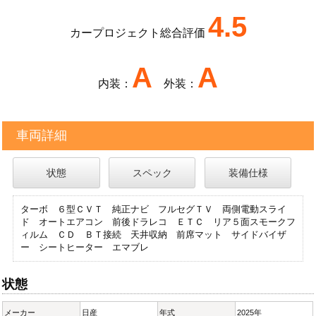
4.5
カープロジェクト総合評価
A
A
内装：
外装：
車両詳細
状態
スペック
装備仕様
ターボ ６型ＣＶＴ 純正ナビ フルセグＴＶ 両側電動スライ
ド オートエアコン 前後ドラレコ ＥＴＣ リア５面スモークフ
ィルム ＣＤ ＢＴ接続 天井収納 前席マット サイドバイザ
ー シートヒーター エマブレ
状態
メーカー
日産
年式
2025年