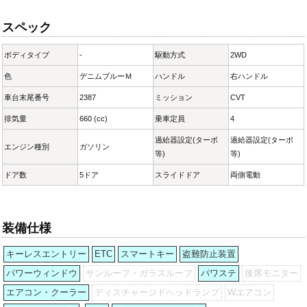
スペック
ボディタイプ
-
駆動方式
2WD
色
デニムブルーＭ
ハンドル
右ハンドル
車台末尾番号
2387
ミッション
CVT
排気量
660 (cc)
乗車定員
4
過給器設定(ターボ
過給器設定(ターボ
エンジン種別
ガソリン
等)
等)
ドア数
5ドア
スライドドア
両側電動
装備仕様
キーレスエントリー
ETC
スマートキー
盗難防止装置
パワーウィンドウ
サンルーフ・ガラスルーフ
パワステ
後席モニター
エアコン・クーラー
ディスチャージドヘッドランプ
Wエアコン