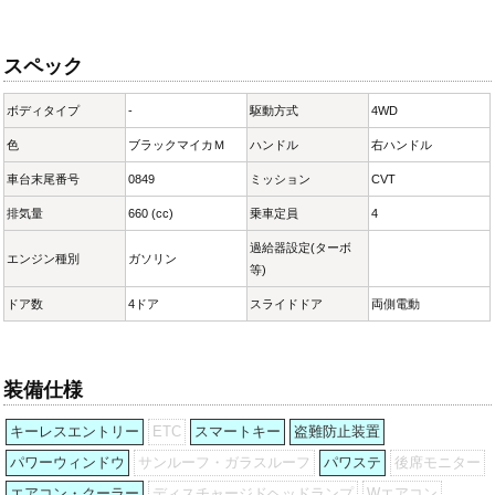
スペック
ボディタイプ
-
駆動方式
4WD
色
ブラックマイカＭ
ハンドル
右ハンドル
車台末尾番号
0849
ミッション
CVT
排気量
660 (cc)
乗車定員
4
過給器設定(ターボ
エンジン種別
ガソリン
等)
ドア数
4ドア
スライドドア
両側電動
装備仕様
キーレスエントリー
ETC
スマートキー
盗難防止装置
パワーウィンドウ
サンルーフ・ガラスルーフ
パワステ
後席モニター
エアコン・クーラー
ディスチャージドヘッドランプ
Wエアコン