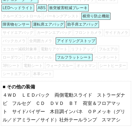
LEDヘッドライト
ABS
衝突被害軽減ブレーキ
クルーズコントロール
パーキングアシスト
横滑り防止機能
障害物センサー
運転席エアバッグ
助手席エアバッグ
サイドエアバッグ
カーテンエアバッグ
フロントカメラ
サイドカメラ
バックカメラ
全周囲カメラ
アイドリングストップ
エコカー減税対象車
電動リアゲート
リフトアップ
フルエアロ
ローダウン
アルミホイール
フルフラットシート
ベンチシート
3列シート
電動シート
ウォークスルー
オットマン
シートヒーター
シートエアコン
本革シート
■ その他の装備
４ＷＤ ＬＥＤパック 両側電動スライド ストラーダナ
ビ フルセグ ＣＤ ＤＶＤ ＢＴ 荷室＆フロアマッ
ト サイドバイザー 木目調インパネ ＯＰメッキ（グリ
ル／ドアミラー／サイド）社外テールランプ スマアシ