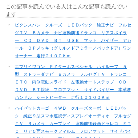
この記事を読んでいる人はこんな記事も読んでい
ます
ピクシスバン クルーズ ＬＥＤパック 純正ナビ フルセ
グＴＶ Ｂカメラ ナビ連動前後ドラレコ リアスポイラ
ー ＣＤ ＤＶＤ ＢＴ ＵＳＢ マット バイザー デカ
ール ＯＰメッキ（グリル／ドアミラー／バックドア）ワン
オーナー 走行２１００Ｋｍ
エブリイワゴン ＰＺターボスペシャル ハイルーフ ５
型 ストラーダナビ Ｂカメラ フルセグＴＶ ドラレコ
ＥＴＣ 両側電動スライド 左電動オートステップ ＣＤ
ＤＶＤ ＢＴ接続 フロアマット サイドバイザー 本革巻
ハンドル シートヒーター 走行１０１００Ｋｍ
ハイゼットカーゴ ４ＷＤ クルーズターボ ＬＥＤパッ
ク 純正９型スマホ連携ディスプレイオーディオ フルセグ
ＴＶ Ｂカメラ カープレイ 連動前後録画ドラレコ ＥＴ
Ｃ リア５面スモークフィルム フロアマット サイドバイ