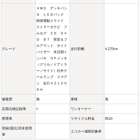
４ＷＤ デッキバン
Ｇ ＬＥＤパック
両側電動スライド
ストラーダナビ フ
ルセグ ＣＤ ＤＶ
Ｄ ＢＴ 荷室＆フ
ロアマット サイド
グレード
走行距離
4.2万km
バイザー 木目調イ
ンパネ ＯＰメッキ
（グリル／ドアミラ
ー／サイド）社外テ
ールランプ スマア
シ 走行４２１００
Ｋｍ
修復歴
無
車検
無
定期点検記録簿
○
ワンオーナー
禁煙車
リサイクル料金
8510
登録(届出)済未使用
エコカー減税対象車
車