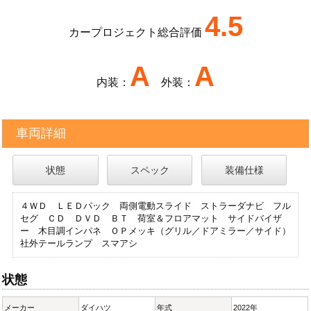
4.5
カープロジェクト総合評価
A
A
内装：
外装：
車両詳細
状態
スペック
装備仕様
４ＷＤ ＬＥＤパック 両側電動スライド ストラーダナビ フル
セグ ＣＤ ＤＶＤ ＢＴ 荷室＆フロアマット サイドバイザ
ー 木目調インパネ ＯＰメッキ（グリル／ドアミラー／サイド）
社外テールランプ スマアシ
状態
メーカー
ダイハツ
年式
2022年