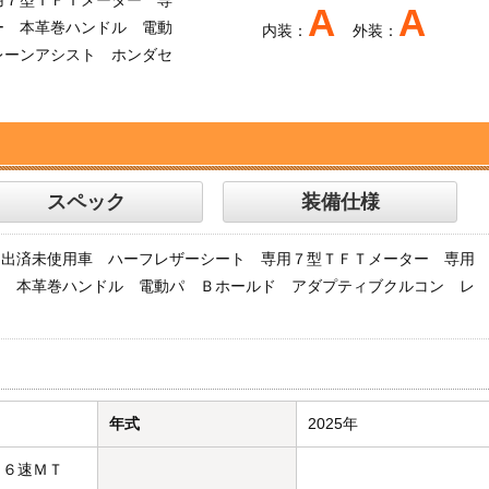
A
A
ー 本革巻ハンドル 電動
内装：
外装：
レーンアシスト ホンダセ
スペック
装備仕様
届出済未使用車 ハーフレザーシート 専用７型ＴＦＴメーター 専用
ー 本革巻ハンドル 電動パ Ｂホールド アダプティブクルコン レ
年式
2025年
 ６速ＭＴ