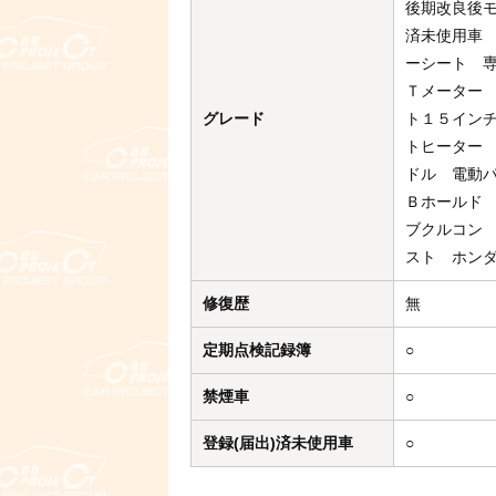
後期改良後
済未使用車
ーシート 
Ｔメーター
グレード
ト１５イン
トヒーター
ドル 電動
Ｂホールド
ブクルコン
スト ホン
修復歴
無
定期点検記録簿
○
禁煙車
○
登録(届出)済未使用車
○