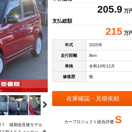
205.9
万
支払総額
215
万
年式
2025年
走行距離
8km
車検
令和10年12月
修復歴
無
S
カープロジェクト総合評価
ＭＴ 後期改良後モデル
用７型ＴＦＴメーター 専