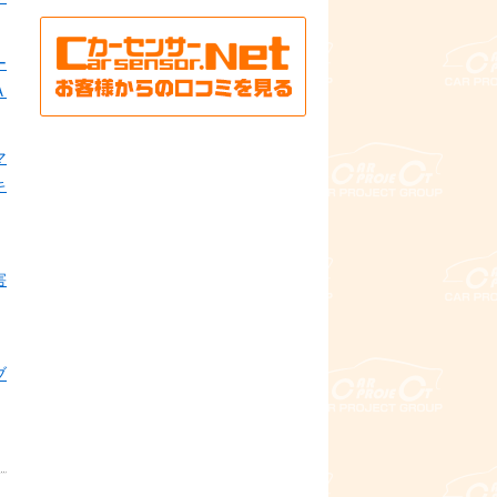
ー
Ａ
マ
キ
害
ブ