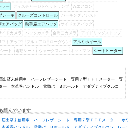
ーラー
ディスチャージドヘッドランプ
Wエアコン
ブレーキ
クルーズコントロール
パーキングアシスト
席エアバッグ
助手席エアバッグ
サイドエアバッグ
サイドカメラ
バックカメラ
全周囲カメラ
アイドリングストップ
リフトアップ
フルエアロ
ローダウン
アルミホイール
列シート
電動シート
ウォークスルー
オットマン
シートヒーター
届出済未使用車 ハーフレザーシート 専用７型ＴＦＴメーター 専
ター 本革巻ハンドル 電動パ Ｂホールド アダプティブクルコ
も読んでいます
 届出済未使用車 ハーフレザーシート 専用７型ＴＦＴメーター ホ
 本革巻ハンドル 電動パ Ｂホールド アダプティブクルコン レー