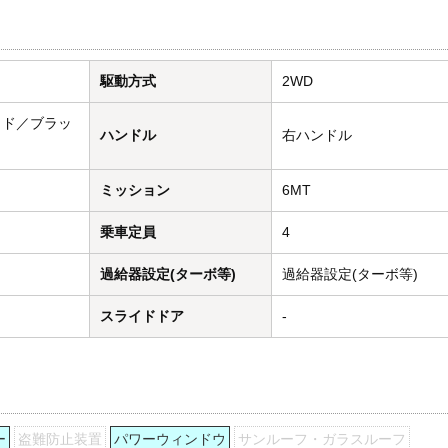
駆動方式
2WD
ッド／ブラッ
ハンドル
右ハンドル
ミッション
6MT
乗車定員
4
過給器設定(ターボ等)
過給器設定(ターボ等)
スライドドア
-
ー
盗難防止装置
パワーウィンドウ
サンルーフ・ガラスルーフ