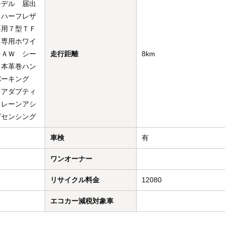
モデル 届出
 ハーフレザ
専用７型ＴＦ
 専用ホワイ
チＡＷ シー
走行距離
8km
 本革巻ハン
パーキング
 アダプティ
 レーンアシ
ダセンシング
車検
有
ワンオーナー
リサイクル料金
12080
エコカー減税対象車