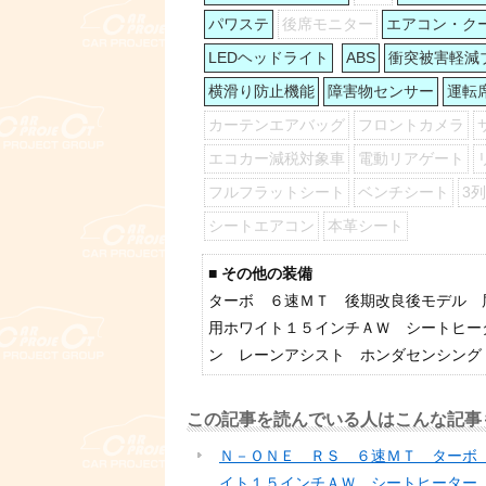
パワステ
後席モニター
エアコン・ク
LEDヘッドライト
ABS
衝突被害軽減
横滑り防止機能
障害物センサー
運転
カーテンエアバッグ
フロントカメラ
エコカー減税対象車
電動リアゲート
フルフラットシート
ベンチシート
3
シートエアコン
本革シート
■ その他の装備
ターボ ６速ＭＴ 後期改良後モデル 
用ホワイト１５インチＡＷ シートヒー
ン レーンアシスト ホンダセンシング
この記事を読んでいる人はこんな記事
Ｎ－ＯＮＥ ＲＳ ６速ＭＴ ターボ
イト１５インチＡＷ シートヒーター