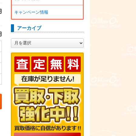
円
キャンペーン情報
アーカイブ
円
ア
ー
カ
イ
ブ