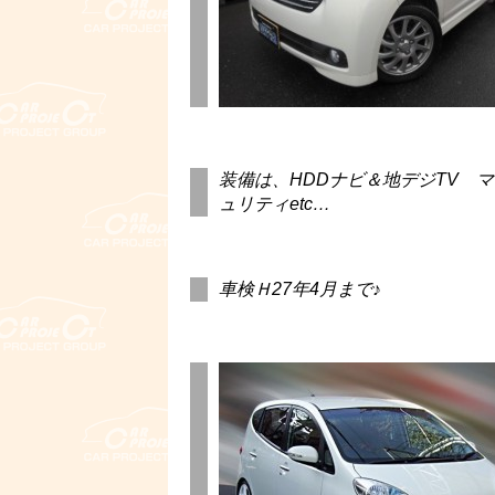
装備は、HDDナビ＆地デジTV 
ュリティetc…
車検Ｈ27年4月まで♪