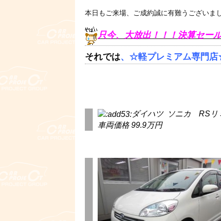
本日もご来場、ご成約誠に有難うございま
只今、大放出！！！決算セール
それでは
、☆軽プレミアム専門店
ダイハツ ソニカ RSリミ
車両価格 99.9万円