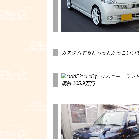
カスタムするともっとかっこいいで
スズキ ジムニー ランドベ
価格 105.9万円