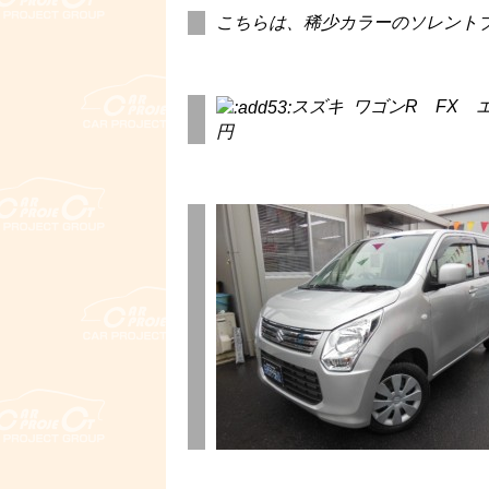
こちらは、稀少カラーのソレント
スズキ ワゴンR FX エネ
円