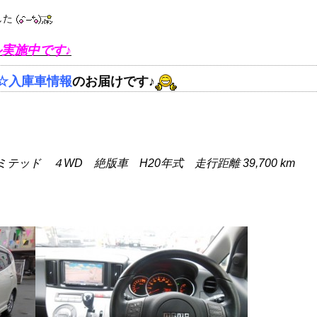
した
実施中です♪
☆入庫車情報
のお届けです♪
テッド ４WD 絶版車 H20年式 走行距離 39,700 km