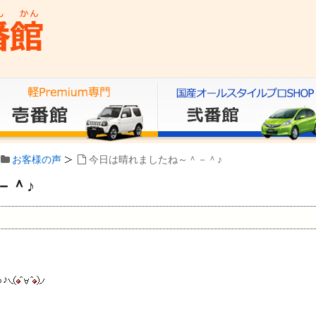
お客様の声
今日は晴れましたね～＾－＾♪
－＾♪
♪
。